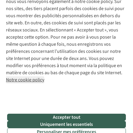
nous vous renvoyons également à notre cookie policy. Sur
Réparation de chaussures
Expertise & conseils
nos sites, des tiers placent parfois des cookies de suivi pour
Abonnez-vous à la newsletter
Réparation de vêtements
vous montrer des publicités personnalisées en dehors du
Retouches
site web. En outre, des cookies de suivi sont placés par les
Pour les entreprises
Suivez-nous
réseaux sociaux. En sélectionnant « Accepter tout », vous
acceptez cette option. Pour ne pas avoir à vous poser la
même question à chaque fois, nous enregistrons vos
préférences concernant l’utilisation des cookies sur notre
site Internet pour une durée de deux ans. Vous pouvez
modifier vos préférences à tout moment via la politique en
Mentions légales
Politique de confidentialité
matière de cookies au bas de chaque page du site Internet.
Conditions générales
Cookie Policy
Notre cookie policy
AS Adventure France SAS,
Rue du Vieux Faubourg 14,
F-59000 Lille
team@asadventure.com
+32 (0)3 828 30 15
TVA FR52.529.478.943
Accepter tout
Uniquement les essentiels
Personaliser mes préférences