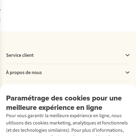
1
couleur
disponible
Comparer
Service client
Questions fréquentes
À propos de nous
Commander
Payer
Travailler chez A.S.Adventure
Nos services
Livraison
Explore More
Paramétrage des cookies pour une
Retourner
Entreprise responsable
Location / Location sports d’hiver
meilleure expérience en ligne
Rétractation d'une commande
Découvrez
À propos d’Ayacucho
Seconde-main
Entretien & réparations
Pour vous garantir la meilleure expérience en ligne, nous
Nos magasins
Entretien de ski
A.S.Magazine
Garantie
utilisons des cookies marketing, analytiques et fonctionnels
À propos d’A.S.Adventure
Service de lavage
Explore Camp
Contactez-nous
(et des technologies similaires). Pour plus d'informations,
Déclaration d'accessibilité
Entretien de chaussures
Gear Check