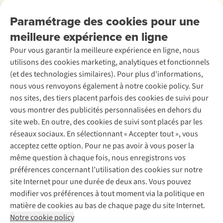
à
Travailler chez A.S.Adventure
Nos services
Livraison
découvrir
Explore More
Paramétrage des cookies pour une
Retourner
Entreprise responsable
Location / Location sports d’hiver
meilleure expérience en ligne
Rétractation d'une commande
Découvrez
À propos d’Ayacucho
Seconde-main
Entretien & réparations
Pour vous garantir la meilleure expérience en ligne, nous
Nos magasins
Entretien de ski
A.S.Magazine
Garantie
utilisons des cookies marketing, analytiques et fonctionnels
À propos d’A.S.Adventure
Service de lavage
Explore Camp
Contactez-nous
(et des technologies similaires). Pour plus d'informations,
Déclaration d'accessibilité
Entretien de chaussures
Gear Check
nous vous renvoyons également à notre cookie policy. Sur
Réparation de chaussures
Expertise & conseils
nos sites, des tiers placent parfois des cookies de suivi pour
Abonnez-vous à la newsletter
Réparation de vêtements
vous montrer des publicités personnalisées en dehors du
Retouches
site web. En outre, des cookies de suivi sont placés par les
Pour les entreprises
Suivez-nous
réseaux sociaux. En sélectionnant « Accepter tout », vous
acceptez cette option. Pour ne pas avoir à vous poser la
même question à chaque fois, nous enregistrons vos
préférences concernant l’utilisation des cookies sur notre
site Internet pour une durée de deux ans. Vous pouvez
modifier vos préférences à tout moment via la politique en
Mentions légales
Politique de confidentialité
matière de cookies au bas de chaque page du site Internet.
Conditions générales
Cookie Policy
Notre cookie policy