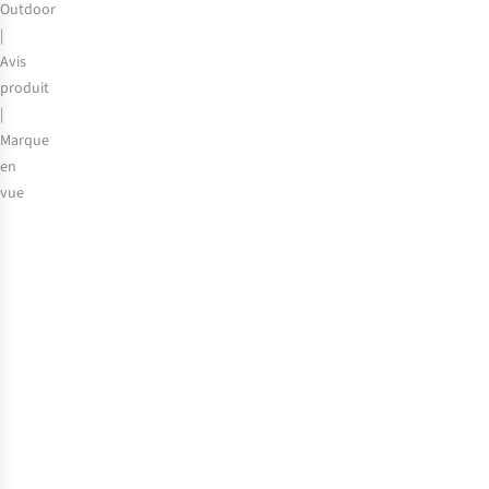
Outdoor
|
Avis
produit
|
Marque
en
vue
Osprey
Talon
et
Tempest
:
partez
à
l’aventure
en
tout
confort