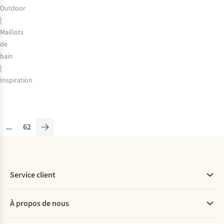
Outdoor
|
Maillots
de
bain
|
Inspiration
Où
pratiquer
des
...
62
sports
nautiques
en
Belgique
Service client
?
Les
Questions fréquentes
meilleures
À propos de nous
Commander
activités
Payer