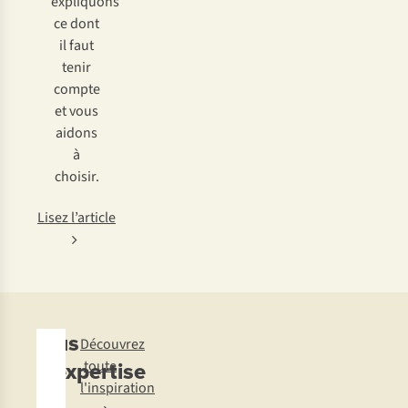
expliquons
ce dont
il faut
tenir
compte
et vous
aidons
à
choisir.
Lisez l’article
Plus
Découvrez
d'expertise
toute
l'inspiration