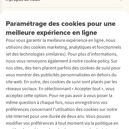
alliée !
Commander
danger
autres
Payer
pour
Travailler chez A.S.Adventure
insectes
Nos services
Livraison
l’homme.
Explore More
piqueurs.
Paramétrage des cookies pour une
Retourner
Entreprise responsable
Vous
Location / Location sports d’hiver
meilleure expérience en ligne
Rétractation d'une commande
Découvrez
À propos d’Ayacucho
trouverez
Seconde-main
Entretien & réparations
plus
Pour vous garantir la meilleure expérience en ligne, nous
Nos magasins
Entretien de ski
A.S.Magazine
Garantie
d’informations
utilisons des cookies marketing, analytiques et fonctionnels
À propos d’A.S.Adventure
Service de lavage
Explore Camp
Contactez-nous
sur
(et des technologies similaires). Pour plus d'informations,
Déclaration d'accessibilité
Entretien de chaussures
Gear Check
ce
nous vous renvoyons également à notre cookie policy. Sur
Réparation de chaussures
Expertise & conseils
type
nos sites, des tiers placent parfois des cookies de suivi pour
Abonnez-vous à la newsletter
Réparation de vêtements
de
vous montrer des publicités personnalisées en dehors du
Retouches
moustiquaire
site web. En outre, des cookies de suivi sont placés par les
Pour les entreprises
Suivez-nous
dans
réseaux sociaux. En sélectionnant « Accepter tout », vous
cet
acceptez cette option. Pour ne pas avoir à vous poser la
article
même question à chaque fois, nous enregistrons vos
.
préférences concernant l’utilisation des cookies sur notre
site Internet pour une durée de deux ans. Vous pouvez
modifier vos préférences à tout moment via la politique en
Mentions légales
Politique de confidentialité