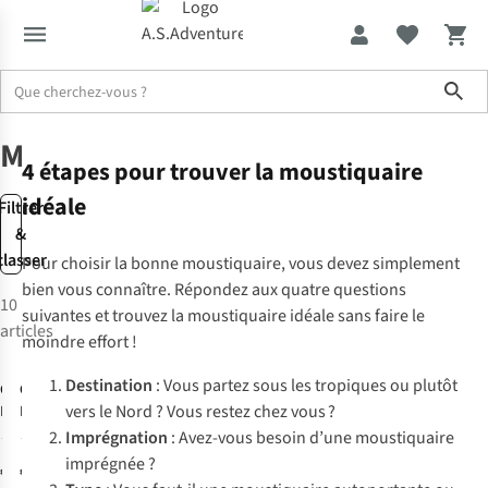
Sho
Soins & protection
Moustiquaires
Moustiquaires
4 étapes pour trouver la moustiquaire
idéale
Filtrer
&
classer
Pour choisir la bonne moustiquaire, vous devez simplement
bien vous connaître. Répondez aux quatre questions
10
suivantes et trouvez la moustiquaire idéale sans faire le
articles
moindre effort !
Destination
: Vous partez sous les tropiques ou plutôt
Care Plus
Care Plus
vers le Nord ? Vous restez chez vous ?
Moustiquaire
Moustiquaire
Duo Box
Bell Impregnée
Imprégnation
: Avez-vous besoin d’une moustiquaire
16
24
Impregnated
imprégnée ?
€59,95
€59,95