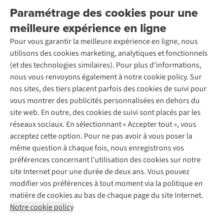
Livraison
Explore More
Paramétrage des cookies pour une
Retourner
Entreprise responsable
Location / Location sports d’hiver
meilleure expérience en ligne
Rétractation d'une commande
Découvrez
À propos d’Ayacucho
Seconde-main
Entretien & réparations
Pour vous garantir la meilleure expérience en ligne, nous
Nos magasins
Entretien de ski
A.S.Magazine
Garantie
utilisons des cookies marketing, analytiques et fonctionnels
À propos d’A.S.Adventure
Service de lavage
Explore Camp
Contactez-nous
(et des technologies similaires). Pour plus d'informations,
Déclaration d'accessibilité
Entretien de chaussures
Gear Check
nous vous renvoyons également à notre cookie policy. Sur
Réparation de chaussures
Expertise & conseils
nos sites, des tiers placent parfois des cookies de suivi pour
Abonnez-vous à la newsletter
Réparation de vêtements
vous montrer des publicités personnalisées en dehors du
Retouches
site web. En outre, des cookies de suivi sont placés par les
Pour les entreprises
Suivez-nous
réseaux sociaux. En sélectionnant « Accepter tout », vous
acceptez cette option. Pour ne pas avoir à vous poser la
même question à chaque fois, nous enregistrons vos
préférences concernant l’utilisation des cookies sur notre
site Internet pour une durée de deux ans. Vous pouvez
modifier vos préférences à tout moment via la politique en
Mentions légales
Politique de confidentialité
matière de cookies au bas de chaque page du site Internet.
Conditions générales
Cookie Policy
Notre cookie policy