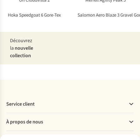
On Cloudvista 2
Merrell Agility Peak 5
Hoka Speedgoat 6 Gore-Tex
Salomon Aero Blaze 3 Gravel Go
Découvrez
la
nouvelle
collection
Service client
Questions fréquentes
À propos de nous
Commander
Payer
Travailler chez A.S.Adventure
Nos services