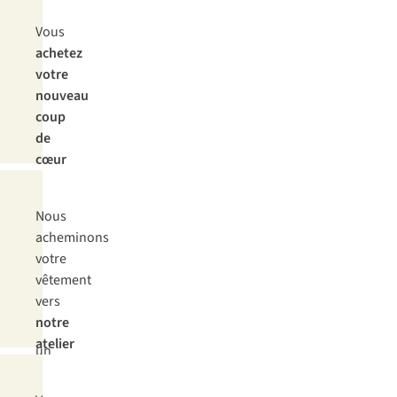
Étape
Vous
1
achetez
votre
nouveau
coup
de
cœur
chez
A.S.Adventure
Étape
Nous
et
2
acheminons
discutez
votre
des
vêtement
retouches
vers
souhaitées
notre
avec
atelier
un
dans
collaborateur.
les
Celui-