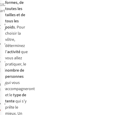
formes, de
182
toutes les
articles
tailles et de
tous les
Jack Wolfskin
Coleman
Tente
poids
. Pour
Tente
Galiano 4
choisir la
Gossamer
1
1
vôtre,
€199,95
€129,95
déterminez
l’
activité
que
1
couleur
1
couleur
vous allez
disponible
disponible
pratiquer, le
nombre de
Comparer
Comparer
-50%
personnes
qui vous
Nordisk
High Peak
Tente
accompagneront
Svalbard 1 PU
Tente Kite 2 Lw
et le
type de
2
3
tente
qui s’y
€249,95
€159,95
prête le
€124,98
mieux. Un