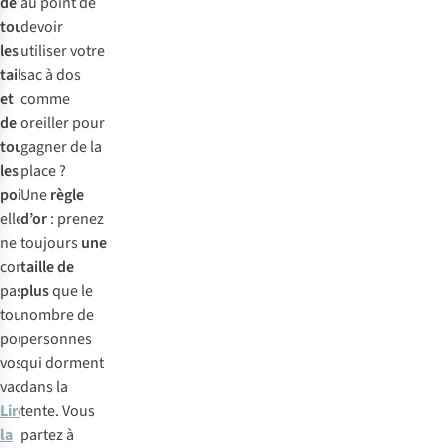
de
au point de
toutes
devoir
les
utiliser votre
tailles
sac à dos
et
comme
de
oreiller pour
tous
gagner de la
les
place ?
poids
,
Une
règle
elles
d’or
: prenez
ne
toujours
une
conviennent
taille de
pas
plus
que le
toutes
nombre de
pour
personnes
vos
qui dorment
vacances.
dans la
Lire
tente. Vous
la
partez à