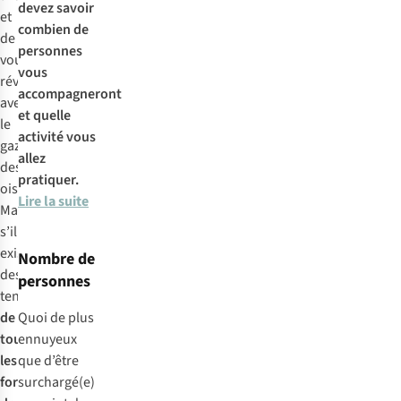
devez savoir
et
combien de
de
personnes
vous
vous
réveiller
accompagneront
avec
et quelle
le
activité vous
gazouillis
allez
des
pratiquer.
oiseaux ?
Lire la suite
Mais
s’il
existe
Nombre de
des
personnes
tentes
de
Quoi de plus
toutes
ennuyeux
les
que d’être
formes,
surchargé(e)