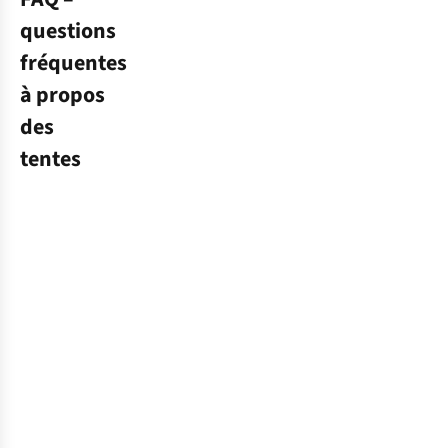
questions
fréquentes
à propos
des
tentes
Comment
choisir
la
meilleure
tente
?
Que
Comment
vous
puis-
dormiez