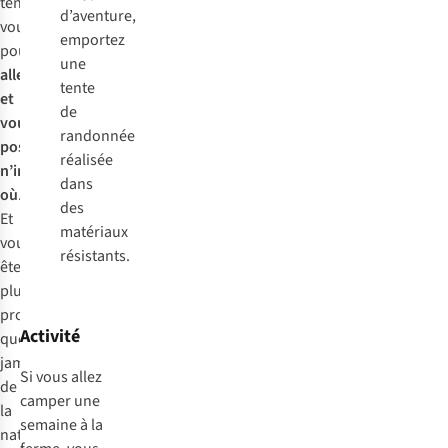
tente,
d’aventure,
vous
emportez
pouvez
une
aller
tente
et
de
vous
randonnée
poser
réalisée
n’importe
dans
où
.
des
Et
matériaux
vous
résistants.
êtes
plus
proche
Activité
que
jamais
Si vous allez
de
camper une
la
semaine à la
nature.