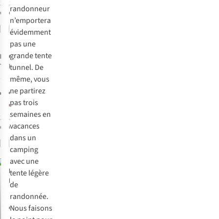
1
couleur
1
couleur
randonneur
disponible
disponible
n’emportera
Comparer
Comparer
%
évidemment
-30%
pas une
grande tente
High Peak
Coleman
Tente
Tente
Darwin 3+
tunnel. De
Woodpecker 3
Blackout
même, vous
4
7
Lw
ne partirez
€199,95
€199,95
pas trois
€139,97
semaines en
1
couleur
1
couleur
vacances
disponible
disponible
dans un
Comparer
Comparer
%
camping
avec une
MSR
Tente
tente légère
Freelite 2 V3
de
2
randonnée.
€540,00
Nous faisons