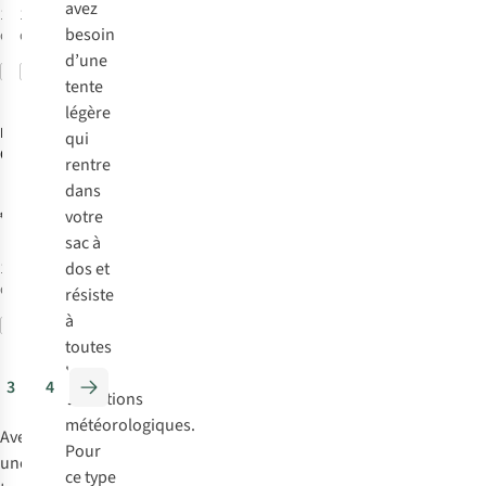
avez
1
couleur
1
couleur
besoin
disponible
disponible
d’une
Comparer
Comparer
tente
légère
Nordisk
Tente
qui
Oppland 4 Pu
rentre
dans
€579,95
votre
sac à
dos et
1
couleur
disponible
résiste
à
Comparer
toutes
les
3
4
conditions
météorologiques.
Avec
Pour
une
ce type