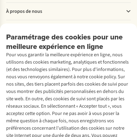
d’entrer
vous
Questions fréquentes
et
À propos de nous
partez
Commander
à
en
Payer
Travailler chez A.S.Adventure
l’air
randonnée.
Nos services
Livraison
Explore More
chaud
Paramétrage des cookies pour une
Si
Retourner
Entreprise responsable
de
Location / Location sports d’hiver
vous
meilleure expérience en ligne
Rétractation d'une commande
Découvrez
À propos d’Ayacucho
sortir.
Seconde-main
voyagez
Entretien & réparations
Pour vous garantir la meilleure expérience en ligne, nous
Nos magasins
Par
Entretien de ski
en
A.S.Magazine
Garantie
utilisons des cookies marketing, analytiques et fonctionnels
À propos d’A.S.Adventure
nuit
voiture,
Service de lavage
Explore Camp
Contactez-nous
(et des technologies similaires). Pour plus d'informations,
sèche,
Déclaration d'accessibilité
cela
Entretien de chaussures
Gear Check
nous vous renvoyons également à notre cookie policy. Sur
vous
a
Réparation de chaussures
Expertise & conseils
nos sites, des tiers placent parfois des cookies de suivi pour
pouvez
Abonnez-vous à la newsletter
moins
Réparation de vêtements
vous montrer des publicités personnalisées en dehors du
également
d’importance.
Retouches
site web. En outre, des cookies de suivi sont placés par les
sur
Pour les entreprises
Suivez-nous
Notre
réseaux sociaux. En sélectionnant « Accepter tout », vous
certaines
guide
acceptez cette option. Pour ne pas avoir à vous poser la
tentes
enlever
des
même question à chaque fois, nous enregistrons vos
la
tentes
préférences concernant l’utilisation des cookies sur notre
bâche
vous
site Internet pour une durée de deux ans. Vous pouvez
extérieure
pour