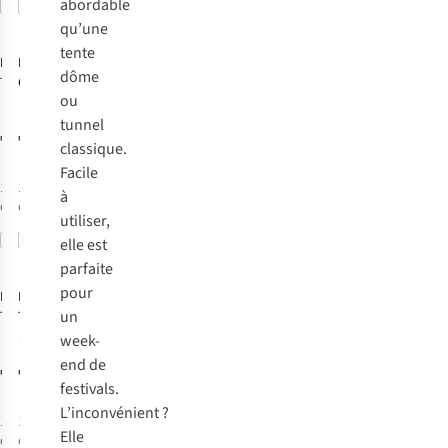
abordable
Comparer
Comparer
qu’une
tente
Fjällräven
Robens
Tente
dôme
Tente Abisko
Chaser 2 Lw
ou
View 2
tunnel
€799,95
€349,95
classique.
Facile
1
couleur
1
couleur
à
disponible
disponible
utiliser,
Comparer
Comparer
elle est
parfaite
pour
Fjällräven
Fjällräven
un
Tente Abisko
Tente Abisko
Dome 2
Lite 2
week-
3
end de
€1 000,00
€750,00
festivals.
L’inconvénient ?
1
couleur
1
couleur
Elle
disponible
disponible