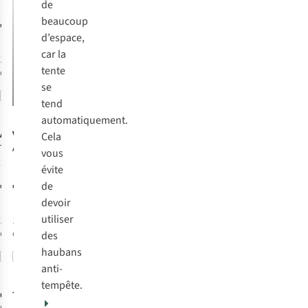
(2.0)
de
beaucoup
€299,95
d’espace,
car la
1
couleur
tente
disponible
se
Comparer
tend
automatiquement.
Ayacucho
Vaude
Tente
Cela
Tente Koli 3
Allround
vous
Taurus 2P
1
évite
€259,00
€300,00
de
devoir
utiliser
1
couleur
1
couleur
disponible
disponible
des
haubans
Comparer
Comparer
-40%
-50%
anti-
tempête.
Coleman
Tambu
Tente
Tente