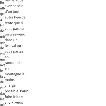
ferme, vous
En
avez besoin
effet,
d’un tout
qu’y
autre type de
a-
tente que si
t-il
vous passez
de
un week-end
mieux
dans un
que
festival ou si
de
vous partez
vous
en
endormir
randonnée
avec
en
le
montagne le
bruissement
moins
du
chargé
vent
possible.
Pour
dans
faire le bon
les
choix, vous
arbres