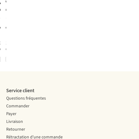
Arcade
Vans
Ceinture
Ceinture
Atlas Belt
Classic Web
1
2
Youth
Belt
€30,00
€22,00
2
couleurs
1
couleur
disponibles
disponible
Comparer
Comparer
Service client
Questions fréquentes
Commander
Payer
Livraison
Retourner
Rétractation d'une commande