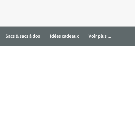
Sacs & sacs à dos
Idées cadeaux
Voir plus ...