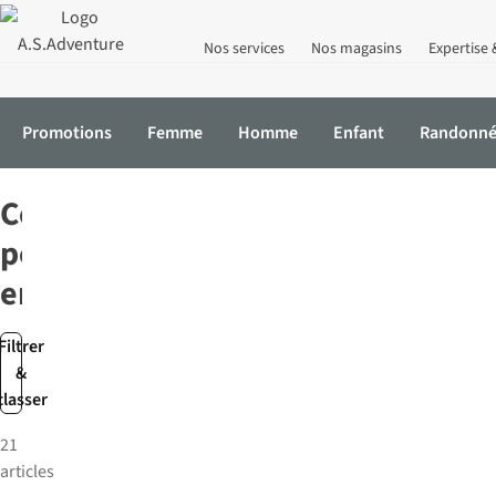
Nos services
Nos magasins
Expertise 
Promotions
Femme
Homme
Enfant
Randonn
Accueil
Enfant
Accessoires
Ceintures
Ceintures
pour
enfant
Filtrer
&
classer
21
articles