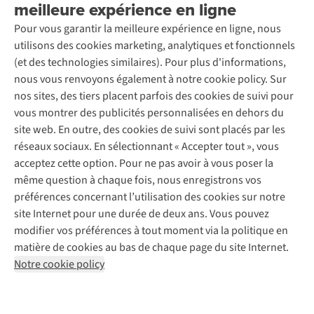
meilleure expérience en ligne
Rétractation d'une commande
Découvrez
À propos d’Ayacucho
Seconde-main
Entretien & réparations
Nos magasins
Pour vous garantir la meilleure expérience en ligne, nous
Entretien de ski
A.S.Magazine
Garantie
utilisons des cookies marketing, analytiques et fonctionnels
À propos d’A.S.Adventure
Service de lavage
Explore Camp
Contactez-nous
(et des technologies similaires). Pour plus d'informations,
Déclaration d'accessibilité
Entretien de chaussures
Gear Check
nous vous renvoyons également à notre cookie policy. Sur
Réparation de chaussures
Expertise & conseils
nos sites, des tiers placent parfois des cookies de suivi pour
Abonnez-vous à la newsletter
Réparation de vêtements
vous montrer des publicités personnalisées en dehors du
Retouches
site web. En outre, des cookies de suivi sont placés par les
Pour les entreprises
Suivez-nous
réseaux sociaux. En sélectionnant « Accepter tout », vous
acceptez cette option. Pour ne pas avoir à vous poser la
même question à chaque fois, nous enregistrons vos
préférences concernant l’utilisation des cookies sur notre
site Internet pour une durée de deux ans. Vous pouvez
modifier vos préférences à tout moment via la politique en
Mentions légales
Politique de confidentialité
matière de cookies au bas de chaque page du site Internet.
Conditions générales
Cookie Policy
Notre cookie policy
AS Adventure France SAS,
Rue du Vieux Faubourg 14,
F-59000 Lille
team@asadventure.com
+32 (0)3 828 30 15