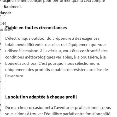
Filtrer
spécialement conçue pour performer quand cela compte
&
vraiment.
classer
144
Fiable en toutes circonstances
articles
L'électronique outdoor doit répondre à des exigences
Coros
Garmin
Balance
totalement différentes de celles de l'équipement que vous
Accessoire Heart
Index S2 Smart
utilisez à la maison. À l'extérieur, vous êtes confronté à des
Rate Monitor
Scale
18
27
conditions météorologiques variables, à la poussière, à la
€79,00
€119,99
boue et aux chocs. C'est pourquoi nous sélectionnons
uniquement des produits capables de résister aux aléas de
l'aventure.
1
couleur
1
couleur
disponible
disponible
Comparer
Comparer
La solution adaptée à chaque profil
Garmin
Garmin
Montre
Du marcheur occasionnel à l'aventurier professionnel : nous
Forerunner 965
De Sport Fenix 8
vous aidons à trouver l'équilibre parfait entre fonctionnalité
47mm Amoled