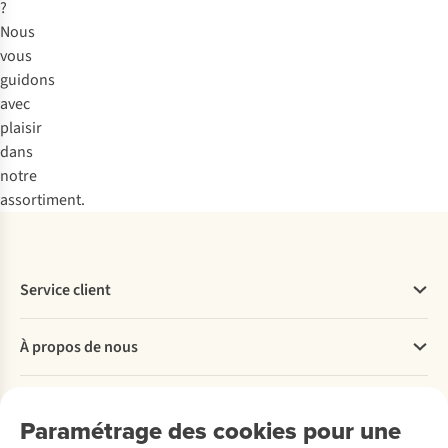
?
Nous
vous
guidons
avec
plaisir
dans
notre
assortiment.
Service client
Questions fréquentes
À propos de nous
Commander
Payer
Travailler chez A.S.Adventure
Nos services
Livraison
Explore More
Paramétrage des cookies pour une
Retourner
Entreprise responsable
Location / Location sports d’hiver