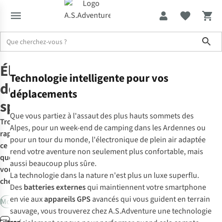
Sho
Équipement
Électroniques de sport
Électronique
Technologie intelligente pour vos
de
déplacements
sport
Que vous partiez à l'assaut des plus hauts sommets des
Trouvez
Alpes, pour un week-end de camping dans les Ardennes ou
rapidement
pour un tour du monde, l'électronique de plein air adaptée
ce
rend votre aventure non seulement plus confortable, mais
que
aussi beaucoup plus sûre.
vous
La technologie dans la nature n'est plus un luxe superflu.
cherchez:
Des
batteries externes
qui maintiennent votre smartphone
en vie aux
appareils GPS
avancés qui vous guident en terrain
Montres de sport
Bracelet de montre
Ceintures cardio
L'éléctr
sauvage, vous trouverez chez A.S.Adventure une technologie