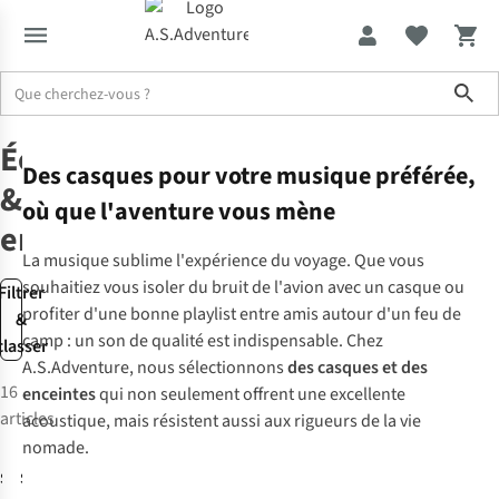
Sho
Électroniques de sport
Headphones speakers
Écouteurs
Des casques pour votre musique préférée,
&
où que l'aventure vous mène
enceintes
La musique sublime l'expérience du voyage. Que vous
souhaitiez vous isoler du bruit de l'avion avec un casque ou
Filtrer
profiter d'une bonne playlist entre amis autour d'un feu de
&
camp : un son de qualité est indispensable. Chez
classer
A.S.Adventure, nous sélectionnons
des casques et des
16
enceintes
qui non seulement offrent une excellente
articles
acoustique, mais résistent aussi aux rigueurs de la vie
nomade.
Shokz
Shokz
Casque
Casque