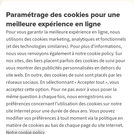
Travailler chez A.S.Adventure
Nos services
Livraison
Explore More
Paramétrage des cookies pour une
Retourner
Entreprise responsable
Location / Location sports d’hiver
meilleure expérience en ligne
Rétractation d'une commande
Découvrez
À propos d’Ayacucho
Seconde-main
Entretien & réparations
Pour vous garantir la meilleure expérience en ligne, nous
Nos magasins
Entretien de ski
A.S.Magazine
Garantie
utilisons des cookies marketing, analytiques et fonctionnels
À propos d’A.S.Adventure
Service de lavage
Explore Camp
Contactez-nous
(et des technologies similaires). Pour plus d'informations,
Déclaration d'accessibilité
Entretien de chaussures
Gear Check
nous vous renvoyons également à notre cookie policy. Sur
Réparation de chaussures
Expertise & conseils
nos sites, des tiers placent parfois des cookies de suivi pour
Abonnez-vous à la newsletter
Réparation de vêtements
vous montrer des publicités personnalisées en dehors du
Retouches
site web. En outre, des cookies de suivi sont placés par les
Pour les entreprises
Suivez-nous
réseaux sociaux. En sélectionnant « Accepter tout », vous
acceptez cette option. Pour ne pas avoir à vous poser la
même question à chaque fois, nous enregistrons vos
préférences concernant l’utilisation des cookies sur notre
site Internet pour une durée de deux ans. Vous pouvez
modifier vos préférences à tout moment via la politique en
Mentions légales
Politique de confidentialité
matière de cookies au bas de chaque page du site Internet.
Conditions générales
Cookie Policy
Notre cookie policy