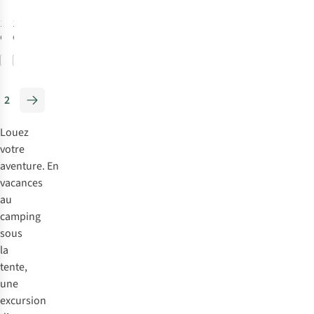
1
couleur
1
couleur
disponible
disponible
Comparer
Comparer
2
Louez
votre
aventure. En
vacances
au
camping
sous
la
tente,
une
excursion