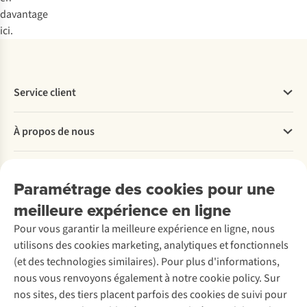
davantage
ici.
Service client
Questions fréquentes
À propos de nous
Commander
Payer
Travailler chez A.S.Adventure
Nos services
Livraison
Explore More
Paramétrage des cookies pour une
Retourner
Entreprise responsable
Location / Location sports d’hiver
meilleure expérience en ligne
Rétractation d'une commande
Découvrez
À propos d’Ayacucho
Seconde-main
Entretien & réparations
Nos magasins
Pour vous garantir la meilleure expérience en ligne, nous
Entretien de ski
A.S.Magazine
Garantie
utilisons des cookies marketing, analytiques et fonctionnels
À propos d’A.S.Adventure
Service de lavage
Explore Camp
Contactez-nous
(et des technologies similaires). Pour plus d'informations,
Déclaration d'accessibilité
Entretien de chaussures
Gear Check
nous vous renvoyons également à notre cookie policy. Sur
Réparation de chaussures
Expertise & conseils
nos sites, des tiers placent parfois des cookies de suivi pour
Abonnez-vous à la newsletter
Réparation de vêtements