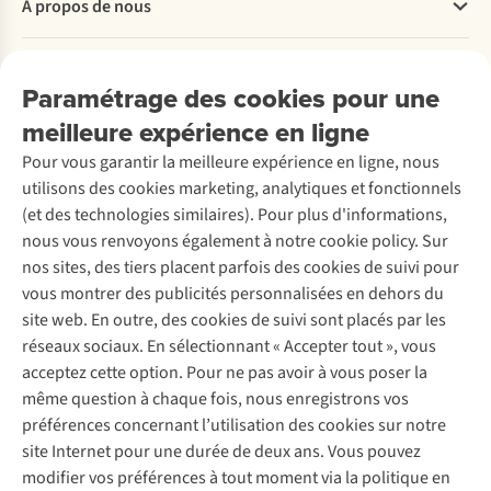
À propos de nous
Commander
Payer
Travailler chez A.S.Adventure
Nos services
Livraison
Explore More
Paramétrage des cookies pour une
Retourner
Entreprise responsable
Location / Location sports d’hiver
meilleure expérience en ligne
Rétractation d'une commande
Découvrez
À propos d’Ayacucho
Seconde-main
Entretien & réparations
Nos magasins
Pour vous garantir la meilleure expérience en ligne, nous
Entretien de ski
A.S.Magazine
Garantie
utilisons des cookies marketing, analytiques et fonctionnels
À propos d’A.S.Adventure
Service de lavage
Explore Camp
Contactez-nous
(et des technologies similaires). Pour plus d'informations,
Déclaration d'accessibilité
Entretien de chaussures
Gear Check
nous vous renvoyons également à notre cookie policy. Sur
Réparation de chaussures
Expertise & conseils
nos sites, des tiers placent parfois des cookies de suivi pour
Abonnez-vous à la newsletter
Réparation de vêtements
vous montrer des publicités personnalisées en dehors du
Retouches
site web. En outre, des cookies de suivi sont placés par les
Pour les entreprises
Suivez-nous
réseaux sociaux. En sélectionnant « Accepter tout », vous
acceptez cette option. Pour ne pas avoir à vous poser la
même question à chaque fois, nous enregistrons vos
préférences concernant l’utilisation des cookies sur notre
site Internet pour une durée de deux ans. Vous pouvez
modifier vos préférences à tout moment via la politique en