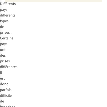
de
Différents
230V).
prise
pays,
classique
différents
et
types
de
de
ports
prises !
USB.
Certains
pays
ont
des
prises
différentes.
Il
est
donc
parfois
difficile
de