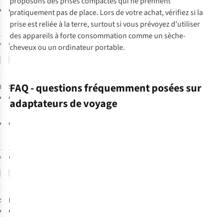
proposons des prises compactes qui ne prennent
Africa
Europe To USA
€11,99
€11,95
pratiquement pas de place. Lors de votre achat, vérifiez si la
prise est reliée à la terre, surtout si vous prévoyez d'utiliser
1
couleur
1
couleur
des appareils à forte consommation comme un sèche-
disponible
disponible
cheveux ou un ordinateur portable.
Comparer
Comparer
FAQ - questions fréquemment posées sur
Rolling Square
S-Kross
Adaptateur
Adapteur
adaptateurs de voyage
Universel World
Universel
25
9
- Qc 35,5W
Combo World
€39,95
€17,95
to India
De
quel
1
couleur
1
couleur
disponible
disponible
adaptateur
ai-
Comparer
Comparer
je
besoin
S-Kross
Rolling Square
selon
Adaptateur
Adaptateur