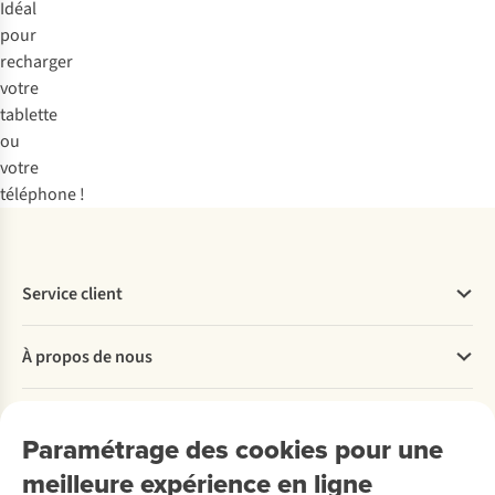
Idéal
pour
recharger
votre
tablette
ou
votre
téléphone !
Service client
Questions fréquentes
À propos de nous
Commander
Payer
Travailler chez A.S.Adventure
Nos services
Livraison
Explore More
Paramétrage des cookies pour une
Retourner
Entreprise responsable
Location / Location sports d’hiver
meilleure expérience en ligne
Rétractation d'une commande
Découvrez
À propos d’Ayacucho
Seconde-main