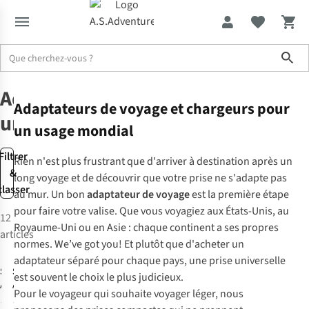
Sho
Accessoires de voyage
Adapteurs universels
Adaptateurs
Adaptateurs de voyage et chargeurs pour
universels
un usage mondial
Filtrer
Rien n'est plus frustrant que d'arriver à destination après un
&
long voyage et de découvrir que votre prise ne s'adapte pas
classer
au mur. Un bon
adaptateur de voyage
est la première étape
pour faire votre valise. Que vous voyagiez aux États-Unis, au
12
Royaume-Uni ou en Asie : chaque continent a ses propres
articles
normes.
We’ve got you!
Et plutôt que d'acheter un
adaptateur séparé pour chaque pays, une prise universelle
S-Kross
S-Kross
est souvent le choix le plus judicieux.
Adaptateur
Adaptateur
Pour le voyageur qui souhaite voyager léger, nous
World To South
Universel
32
32