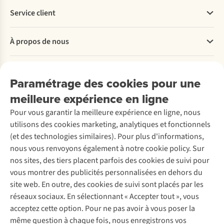
Service client
Questions fréquentes
À propos de nous
Commander
Payer
Travailler chez A.S.Adventure
Nos services
Livraison
Explore More
Paramétrage des cookies pour une
Retourner
Entreprise responsable
Location / Location sports d’hiver
meilleure expérience en ligne
Rétractation d'une commande
Découvrez
À propos d’Ayacucho
Seconde-main
Entretien & réparations
Pour vous garantir la meilleure expérience en ligne, nous
Nos magasins
Entretien de ski
A.S.Magazine
Garantie
utilisons des cookies marketing, analytiques et fonctionnels
À propos d’A.S.Adventure
Service de lavage
Explore Camp
Contactez-nous
(et des technologies similaires). Pour plus d'informations,
Déclaration d'accessibilité
Entretien de chaussures
Gear Check
nous vous renvoyons également à notre cookie policy. Sur
Réparation de chaussures
Expertise & conseils
nos sites, des tiers placent parfois des cookies de suivi pour
Abonnez-vous à la newsletter
Réparation de vêtements
vous montrer des publicités personnalisées en dehors du
Retouches
site web. En outre, des cookies de suivi sont placés par les
Pour les entreprises
Suivez-nous
réseaux sociaux. En sélectionnant « Accepter tout », vous
acceptez cette option. Pour ne pas avoir à vous poser la
même question à chaque fois, nous enregistrons vos