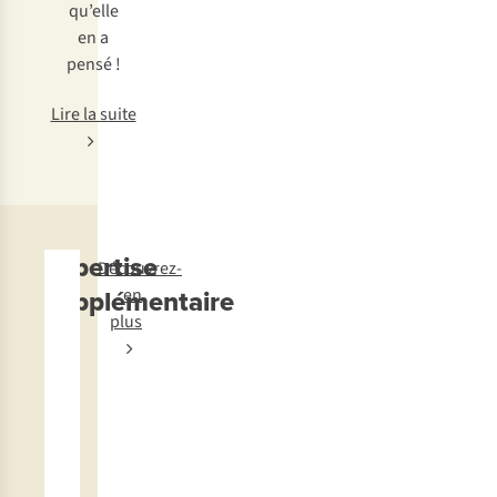
qu’elle
en a
pensé !
Lire la suite
Expertise
Découvrez-
supplémentaire
en
plus