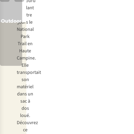
parcouru
pendant
quatre
Ayacucho
Outdoor
Ayacucho
Outdoor
jours le
adultes
Originals
enfants
National
Park
Trail en
Haute
Campine.
Elle
transportait
son
matériel
dans un
sac à
dos
loué.
Découvrez
ce