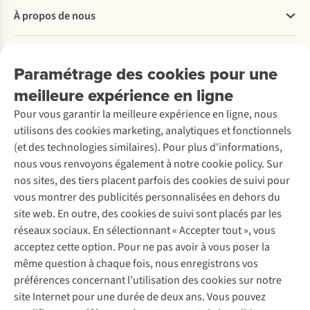
peut
vous
Check
de
que
et
règles
Questions fréquentes
À propos de nous
faire
éviterez
!
lavage,
vous
rapides.
sont
Commander
toute
les
Jasper
vous
passiez
à
Payer
la
mauvaises
a
en
la
respecter.
Travailler chez A.S.Adventure
Nos services
Livraison
différence.
surprises.
testé
prolongerez
nuit
En
Explore More
Paramétrage des cookies pour une
Notre
le
sa
dans
voici
Retourner
Entreprise responsable
Location / Location sports d’hiver
expert
powerbank
durée
un
un
meilleure expérience en ligne
Rétractation d'une commande
Découvrez
À propos d’Ayacucho
vous
lampe
de
refuge
aperçu.
Seconde-main
Entretien & réparations
Pour vous garantir la meilleure expérience en ligne, nous
aide
torche
vie
en
Nos magasins
Entretien de ski
A.S.Magazine
Garantie
à
Xtorm
et
montagne,
utilisons des cookies marketing, analytiques et fonctionnels
À propos d’A.S.Adventure
Service de lavage
Explore Camp
choisir
Rugged.
profiterez
optez
Contactez-nous
(et des technologies similaires). Pour plus d'informations,
Déclaration d'accessibilité
Entretien de chaussures
la
de
pour
Gear Check
nous vous renvoyons également à notre cookie policy. Sur
tente
nombreuses
le
Réparation de chaussures
Expertise & conseils
nos sites, des tiers placent parfois des cookies de suivi pour
qui
nuits
bon
Abonnez-vous à la newsletter
Réparation de vêtements
vous montrer des publicités personnalisées en dehors du
convient
en
sac
Retouches
le
pleine
à
site web. En outre, des cookies de suivi sont placés par les
Pour les entreprises
mieux
nature.
dos
Suivez-nous
réseaux sociaux. En sélectionnant « Accepter tout », vous
à
et
acceptez cette option. Pour ne pas avoir à vous poser la
vos
bénéficiez
même question à chaque fois, nous enregistrons vos
projets
ainsi
préférences concernant l’utilisation des cookies sur notre
de
d'un
camping.
confort
site Internet pour une durée de deux ans. Vous pouvez
et