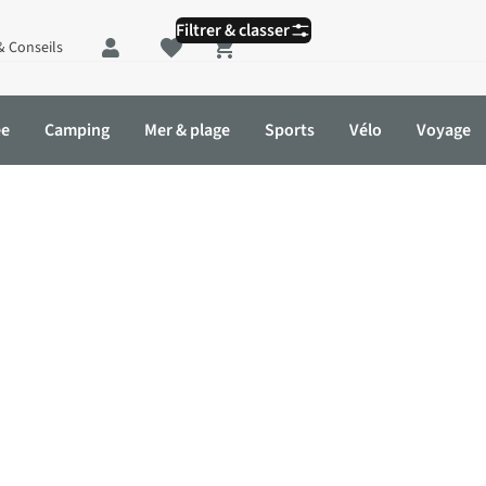
Filtrer & classer
& Conseils
Shopping cart
ée
Camping
Mer & plage
Sports
Vélo
Voyage
A-mid
Chaussures de montagne