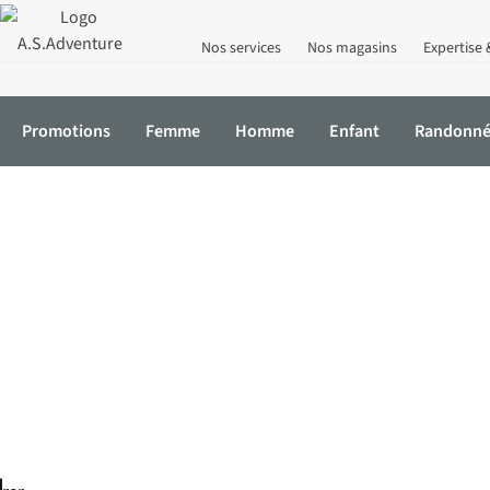
Nos services
Nos magasins
Expertise 
Promotions
Femme
Homme
Enfant
Randonn
Chaussures de trail
A-bas
Accueil
Randonnée
Chaussures de randonneé
Catégorie B
Chaussures
de
montagne
catégorie
B/C