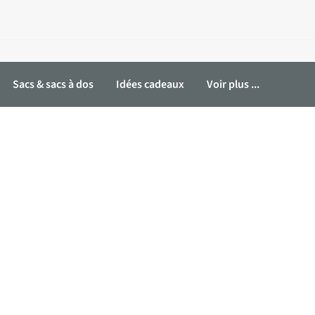
Sacs & sacs à dos
Idées cadeaux
Voir plus ...
Bottes après ski
Sandales de randonnée