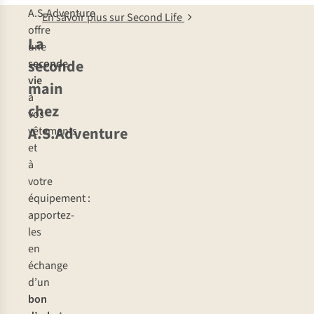
A.S.Adventure
En savoir plus sur Second Life
offre
La
une
seconde
seconde
vie
main
à
chez
vos
A.S.Adventure
vêtements
et
à
votre
équipement :
apportez-
les
en
échange
d’un
bon