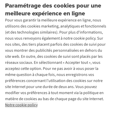
Explore More
Paramétrage des cookies pour une
Retourner
Entreprise responsable
Location / Location sports d’hiver
meilleure expérience en ligne
Rétractation d'une commande
Découvrez
À propos d’Ayacucho
Seconde-main
Entretien & réparations
Pour vous garantir la meilleure expérience en ligne, nous
Nos magasins
Entretien de ski
A.S.Magazine
Garantie
utilisons des cookies marketing, analytiques et fonctionnels
À propos d’A.S.Adventure
Service de lavage
Explore Camp
Contactez-nous
(et des technologies similaires). Pour plus d'informations,
Déclaration d'accessibilité
Entretien de chaussures
Gear Check
nous vous renvoyons également à notre cookie policy. Sur
Réparation de chaussures
Expertise & conseils
nos sites, des tiers placent parfois des cookies de suivi pour
Abonnez-vous à la newsletter
Réparation de vêtements
vous montrer des publicités personnalisées en dehors du
Retouches
site web. En outre, des cookies de suivi sont placés par les
Pour les entreprises
Suivez-nous
réseaux sociaux. En sélectionnant « Accepter tout », vous
acceptez cette option. Pour ne pas avoir à vous poser la
même question à chaque fois, nous enregistrons vos
préférences concernant l’utilisation des cookies sur notre
site Internet pour une durée de deux ans. Vous pouvez
modifier vos préférences à tout moment via la politique en
Mentions légales
Politique de confidentialité
matière de cookies au bas de chaque page du site Internet.
Conditions générales
Cookie Policy
Notre cookie policy