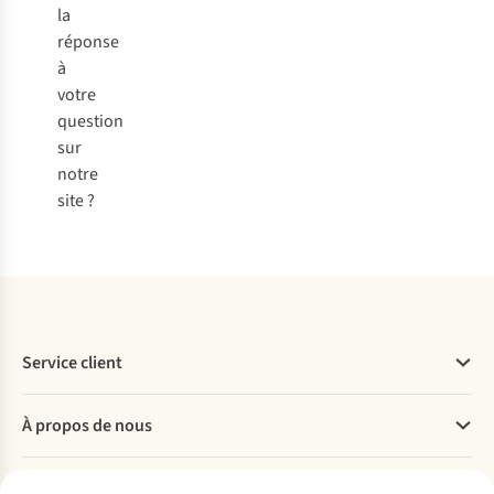
la
réponse
à
votre
question
sur
notre
site ?
Service client
Questions fréquentes
À propos de nous
Commander
Payer
Travailler chez A.S.Adventure
Nos services
Livraison