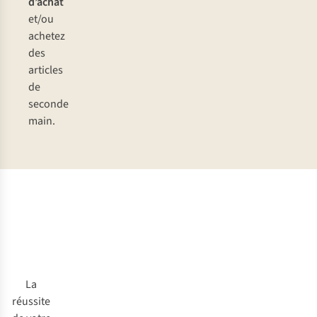
d’achat
et/ou
achetez
des
articles
de
seconde
main.
La
réussite