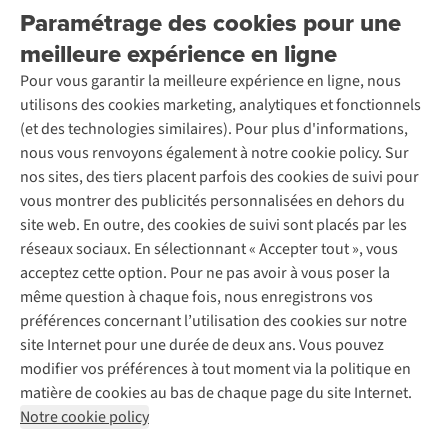
Explore More
se
Paramétrage des cookies pour une
Retourner
Entreprise responsable
Location / Location sports d’hiver
situe
meilleure expérience en ligne
Rétractation d'une commande
Découvrez
À propos d’Ayacucho
Seconde-main
le
Entretien & réparations
Pour vous garantir la meilleure expérience en ligne, nous
Nos magasins
problème.
Entretien de ski
A.S.Magazine
Garantie
utilisons des cookies marketing, analytiques et fonctionnels
À propos d’A.S.Adventure
Service de lavage
Explore Camp
Contactez-nous
(et des technologies similaires). Pour plus d'informations,
Déclaration d'accessibilité
Entretien de chaussures
Gear Check
nous vous renvoyons également à notre cookie policy. Sur
Réparation de chaussures
Expertise & conseils
nos sites, des tiers placent parfois des cookies de suivi pour
Abonnez-vous à la newsletter
Réparation de vêtements
vous montrer des publicités personnalisées en dehors du
Retouches
site web. En outre, des cookies de suivi sont placés par les
Pour les entreprises
Suivez-nous
réseaux sociaux. En sélectionnant « Accepter tout », vous
acceptez cette option. Pour ne pas avoir à vous poser la
même question à chaque fois, nous enregistrons vos
préférences concernant l’utilisation des cookies sur notre
site Internet pour une durée de deux ans. Vous pouvez
modifier vos préférences à tout moment via la politique en
Mentions légales
Politique de confidentialité
matière de cookies au bas de chaque page du site Internet.
Conditions générales
Cookie Policy
Notre cookie policy