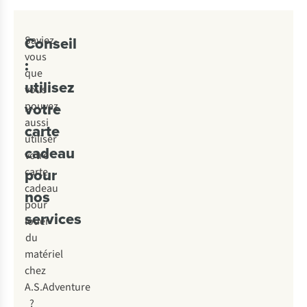
Conseil
Saviez-
vous
:
que
utilisez
vous
votre
pouvez
aussi
carte
utiliser
cadeau
votre
pour
carte
cadeau
nos
pour
services
louer
du
matériel
chez
A.S.Adventure
?