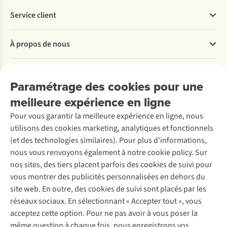
Service client
Questions fréquentes
À propos de nous
Commander
Payer
Travailler chez A.S.Adventure
Nos services
Livraison
Explore More
Paramétrage des cookies pour une
Retourner
Entreprise responsable
Location / Location sports d’hiver
meilleure expérience en ligne
Rétractation d'une commande
Découvrez
À propos d’Ayacucho
Seconde-main
Entretien & réparations
Pour vous garantir la meilleure expérience en ligne, nous
Nos magasins
Entretien de ski
A.S.Magazine
Garantie
utilisons des cookies marketing, analytiques et fonctionnels
À propos d’A.S.Adventure
Service de lavage
Explore Camp
Contactez-nous
(et des technologies similaires). Pour plus d'informations,
Déclaration d'accessibilité
Entretien de chaussures
Gear Check
nous vous renvoyons également à notre cookie policy. Sur
Réparation de chaussures
Expertise & conseils
nos sites, des tiers placent parfois des cookies de suivi pour
Abonnez-vous à la newsletter
Réparation de vêtements
vous montrer des publicités personnalisées en dehors du
Retouches
site web. En outre, des cookies de suivi sont placés par les
Pour les entreprises
Suivez-nous
réseaux sociaux. En sélectionnant « Accepter tout », vous
acceptez cette option. Pour ne pas avoir à vous poser la
même question à chaque fois, nous enregistrons vos