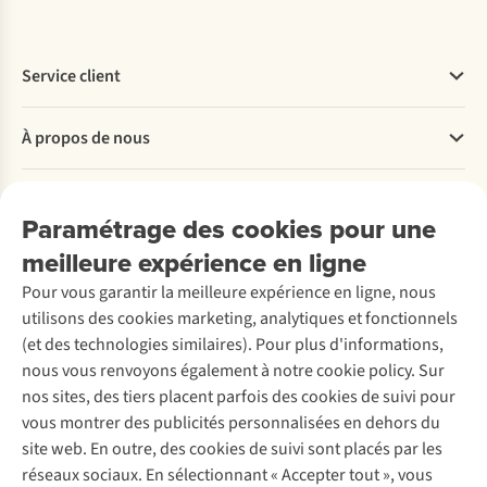
examinons
verres
voiture
c’est
la
doit
ou
l’idéal !
forme
être
à
Service client
de
élevée.
vélo.
votre
Des
Les
Questions fréquentes
visage.
verres
À propos de nous
lunettes
Commander
neutres
de
Les
Payer
Travailler chez A.S.Adventure
aux
soleil
Nos services
Livraison
lunettes
Explore More
verres
Paramétrage des cookies pour une
sans
Retourner
de
Entreprise responsable
teintés
Location / Location sports d’hiver
ou
meilleure expérience en ligne
soleil
Rétractation d'une commande
Découvrez
À propos d’Ayacucho
foncés,
Seconde-main
avec
aviateur
Entretien & réparations
Nos magasins
Pour vous garantir la meilleure expérience en ligne, nous
vous
Entretien de ski
peu
sont
A.S.Magazine
Garantie
utilisons des cookies marketing, analytiques et fonctionnels
À propos d’A.S.Adventure
saurez
de
Service de lavage
en
Explore Camp
Contactez-nous
(et des technologies similaires). Pour plus d'informations,
tout
Déclaration d'accessibilité
protection
Entretien de chaussures
forme
Gear Check
nous vous renvoyons également à notre cookie policy. Sur
sur
UV
Réparation de chaussures
de
Expertise & conseils
nos sites, des tiers placent parfois des cookies de suivi pour
les
Abonnez-vous à la newsletter
ne
Réparation de vêtements
cœur
vous montrer des publicités personnalisées en dehors du
quatre
bloquent
Retouches
et
site web. En outre, des cookies de suivi sont placés par les
catégories
pas
conviennent
Pour les entreprises
Suivez-nous
réseaux sociaux. En sélectionnant « Accepter tout », vous
de
les