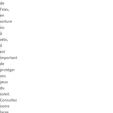
de
l'eau,
en
voiture
ou
à
vélo,
il
est
important
de
protéger
vos
yeux
du
soleil.
Consultez
notre
large