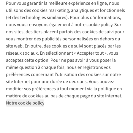
Entretien & réparations
Nos magasins
Pour vous garantir la meilleure expérience en ligne, nous
Entretien de ski
A.S.Magazine
Garantie
utilisons des cookies marketing, analytiques et fonctionnels
À propos d’A.S.Adventure
Service de lavage
Explore Camp
Contactez-nous
(et des technologies similaires). Pour plus d'informations,
Déclaration d'accessibilité
Entretien de chaussures
Gear Check
nous vous renvoyons également à notre cookie policy. Sur
Réparation de chaussures
Expertise & conseils
nos sites, des tiers placent parfois des cookies de suivi pour
Abonnez-vous à la newsletter
Réparation de vêtements
vous montrer des publicités personnalisées en dehors du
Retouches
site web. En outre, des cookies de suivi sont placés par les
Pour les entreprises
Suivez-nous
réseaux sociaux. En sélectionnant « Accepter tout », vous
acceptez cette option. Pour ne pas avoir à vous poser la
même question à chaque fois, nous enregistrons vos
préférences concernant l’utilisation des cookies sur notre
site Internet pour une durée de deux ans. Vous pouvez
modifier vos préférences à tout moment via la politique en
Mentions légales
Politique de confidentialité
matière de cookies au bas de chaque page du site Internet.
Conditions générales
Cookie Policy
Notre cookie policy
AS Adventure France SAS,
Rue du Vieux Faubourg 14,
F-59000 Lille
team@asadventure.com
+32 (0)3 828 30 15
TVA FR52.529.478.943