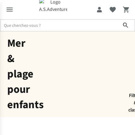
Sho
Département
Maillots de bain
Mer
&
plage
pour
Fil
enfants
cla