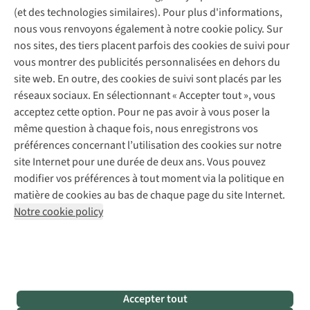
Service de lavage
Explore Camp
Contactez-nous
(et des technologies similaires). Pour plus d'informations,
Déclaration d'accessibilité
Entretien de chaussures
Gear Check
nous vous renvoyons également à notre cookie policy. Sur
Réparation de chaussures
Expertise & conseils
nos sites, des tiers placent parfois des cookies de suivi pour
Abonnez-vous à la newsletter
Réparation de vêtements
vous montrer des publicités personnalisées en dehors du
Retouches
site web. En outre, des cookies de suivi sont placés par les
Pour les entreprises
Suivez-nous
réseaux sociaux. En sélectionnant « Accepter tout », vous
acceptez cette option. Pour ne pas avoir à vous poser la
même question à chaque fois, nous enregistrons vos
préférences concernant l’utilisation des cookies sur notre
site Internet pour une durée de deux ans. Vous pouvez
modifier vos préférences à tout moment via la politique en
Mentions légales
Politique de confidentialité
matière de cookies au bas de chaque page du site Internet.
Conditions générales
Cookie Policy
Notre cookie policy
AS Adventure France SAS,
Rue du Vieux Faubourg 14,
F-59000 Lille
team@asadventure.com
+32 (0)3 828 30 15
TVA FR52.529.478.943
Accepter tout