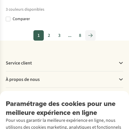
3
couleurs disponibles
Comparer
%
%
%
1
2
3
...
8
Service client
Questions fréquentes
À propos de nous
Commander
Payer
Travailler chez A.S.Adventure
Nos services
Livraison
Explore More
Paramétrage des cookies pour une
Retourner
Entreprise responsable
Location / Location sports d’hiver
meilleure expérience en ligne
Rétractation d'une commande
Découvrez
À propos d’Ayacucho
Seconde-main
Entretien & réparations
Nos magasins
Pour vous garantir la meilleure expérience en ligne, nous
Entretien de ski
A.S.Magazine
Garantie
utilisons des cookies marketing, analytiques et fonctionnels
À propos d’A.S.Adventure