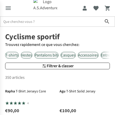
Sho
Activités
Cyclisme sportif
Cyclisme sportif
Trouvez rapidement ce que vous cherchez:
T-shirts
Vestes
Pantalons bib
Casques
Accessoires
Entretie
Filtrer & classer
350 articles
Rapha
T-Shirt Jerseys Core
Agu
T-Shirt Solid Jersey
4
€90,00
€100,00