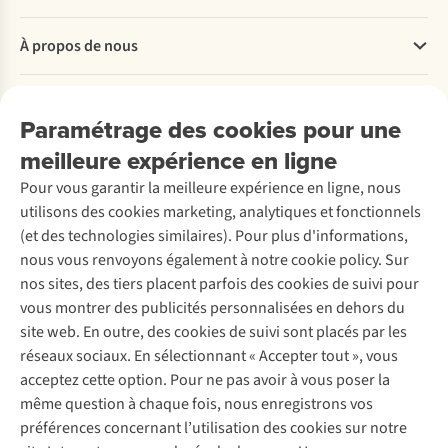
Questions fréquentes
À propos de nous
Commander
Payer
Travailler chez A.S.Adventure
Nos services
Livraison
Explore More
Paramétrage des cookies pour une
Retourner
Entreprise responsable
Location / Location sports d’hiver
meilleure expérience en ligne
Rétractation d'une commande
Découvrez
À propos d’Ayacucho
Seconde-main
Entretien & réparations
Nos magasins
Pour vous garantir la meilleure expérience en ligne, nous
Entretien de ski
A.S.Magazine
Garantie
utilisons des cookies marketing, analytiques et fonctionnels
À propos d’A.S.Adventure
Service de lavage
Explore Camp
Contactez-nous
(et des technologies similaires). Pour plus d'informations,
Déclaration d'accessibilité
Entretien de chaussures
Gear Check
nous vous renvoyons également à notre cookie policy. Sur
Réparation de chaussures
Expertise & conseils
nos sites, des tiers placent parfois des cookies de suivi pour
Abonnez-vous à la newsletter
Réparation de vêtements
vous montrer des publicités personnalisées en dehors du
Retouches
site web. En outre, des cookies de suivi sont placés par les
Pour les entreprises
Suivez-nous
réseaux sociaux. En sélectionnant « Accepter tout », vous
acceptez cette option. Pour ne pas avoir à vous poser la
même question à chaque fois, nous enregistrons vos
préférences concernant l’utilisation des cookies sur notre