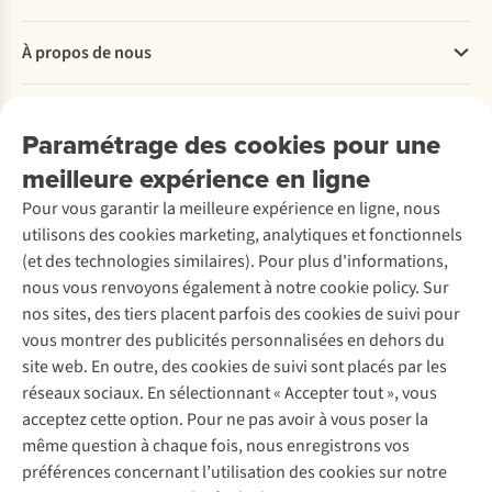
Questions fréquentes
À propos de nous
Commander
Payer
Travailler chez A.S.Adventure
Nos services
Livraison
Explore More
Paramétrage des cookies pour une
Retourner
Entreprise responsable
Location / Location sports d’hiver
meilleure expérience en ligne
Rétractation d'une commande
Découvrez
À propos d’Ayacucho
Seconde-main
Entretien & réparations
Nos magasins
Pour vous garantir la meilleure expérience en ligne, nous
Entretien de ski
A.S.Magazine
Garantie
utilisons des cookies marketing, analytiques et fonctionnels
À propos d’A.S.Adventure
Service de lavage
Explore Camp
Contactez-nous
(et des technologies similaires). Pour plus d'informations,
Déclaration d'accessibilité
Entretien de chaussures
Gear Check
nous vous renvoyons également à notre cookie policy. Sur
Réparation de chaussures
Expertise & conseils
nos sites, des tiers placent parfois des cookies de suivi pour
Abonnez-vous à la newsletter
Réparation de vêtements
vous montrer des publicités personnalisées en dehors du
Retouches
site web. En outre, des cookies de suivi sont placés par les
Pour les entreprises
Suivez-nous
réseaux sociaux. En sélectionnant « Accepter tout », vous
acceptez cette option. Pour ne pas avoir à vous poser la
même question à chaque fois, nous enregistrons vos
préférences concernant l’utilisation des cookies sur notre