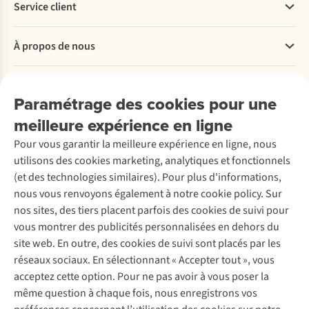
Service client
Questions fréquentes
À propos de nous
Commander
Payer
Travailler chez A.S.Adventure
Nos services
Livraison
Explore More
Paramétrage des cookies pour une
Retourner
Entreprise responsable
Location / Location sports d’hiver
meilleure expérience en ligne
Rétractation d'une commande
Découvrez
À propos d’Ayacucho
Seconde-main
Entretien & réparations
Pour vous garantir la meilleure expérience en ligne, nous
Nos magasins
Entretien de ski
A.S.Magazine
Garantie
utilisons des cookies marketing, analytiques et fonctionnels
À propos d’A.S.Adventure
Service de lavage
Explore Camp
Contactez-nous
(et des technologies similaires). Pour plus d'informations,
Déclaration d'accessibilité
Entretien de chaussures
Gear Check
nous vous renvoyons également à notre cookie policy. Sur
Réparation de chaussures
Expertise & conseils
nos sites, des tiers placent parfois des cookies de suivi pour
Abonnez-vous à la newsletter
Réparation de vêtements
vous montrer des publicités personnalisées en dehors du
Retouches
site web. En outre, des cookies de suivi sont placés par les
Pour les entreprises
Suivez-nous
réseaux sociaux. En sélectionnant « Accepter tout », vous
acceptez cette option. Pour ne pas avoir à vous poser la
même question à chaque fois, nous enregistrons vos