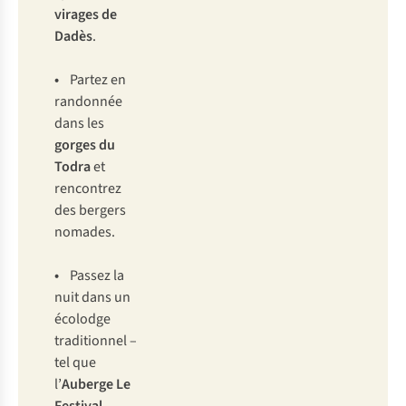
virages de
Dadès
.
•
Partez en
randonnée
dans les
gorges du
Todra
et
rencontrez
des bergers
nomades.
•
Passez la
nuit dans un
écolodge
traditionnel –
tel que
l’
Auberge Le