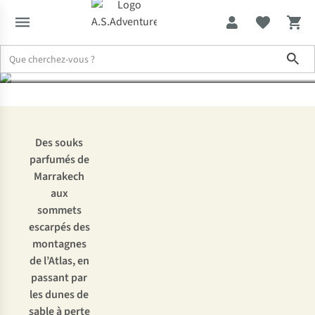
au Sahara
Sho
Expertise & Conseils
Circuit dans le Sud marocain
Des souks
parfumés de
Marrakech
aux
sommets
escarpés des
montagnes
de l’Atlas, en
passant par
les dunes de
sable à perte