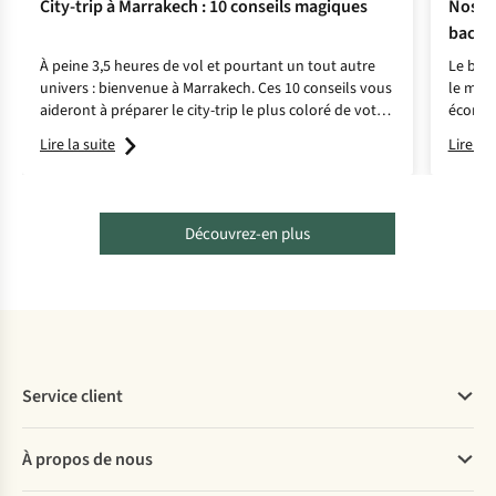
City-trip à Marrakech : 10 conseils magiques
Nos de
backp
À peine 3,5 heures de vol et pourtant un tout autre
Le back
univers : bienvenue à Marrakech. Ces 10 conseils vous
le mond
aideront à préparer le city-trip le plus coloré de votre
économ
vie.
préféré
Lire la suite
Lire la 
pratiqu
Découvrez-en plus
Service client
Questions fréquentes
À propos de nous
Commander