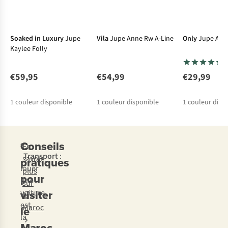
Nouveau
Nouveau
Nouvea
Soaked in Luxury
Jupe
Vila
Jupe Anne Rw A-Line
Only
Jupe Ama
Kaylee Folly
€59,95
€54,99
€29,99
1
couleur disponible
1
couleur disponible
1
couleur disp
Conseils
•
En
Transport
:
savoir
pratiques
louer
plus
pour
une
sur
visiter
voiture
le
est
Maroc
le
la
Maroc