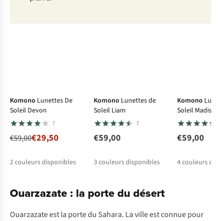
-50%
Komono
Lunettes De
Komono
Lunettes de
Komono
Lunet
Soleil Devon
Soleil Liam
Soleil Madison
7
7
€29,50
€59,00
€59,00
€59,00
2
couleurs disponibles
3
couleurs disponibles
4
couleurs dis
%
%
Ouarzazate : la porte du désert
Ouarzazate est la porte du Sahara. La ville est connue pour