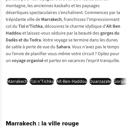
montagne, les anciennes kasbahs et les paysages
désertiques spectaculaires s’enchaînent. Commencez par la
trépidante ville de
Marrakech
, franchissez l’impressionnant
col du
Tizi n’Tichka
, découvrez le charme idyllique d’
Aït Ben
Haddou
et laissez-vous séduire par la beauté des
gorges du
Dadès et du Todra
. Votre voyage se termine dans les dunes
de sable à perte de vue du
Sahara
. Vous n’avez pas le temps
ou l’envie de planifier vous-même votre circuit ? Optez pour
un
voyage organisé
et partez en vacances l’esprit tranquille.
Marrakech
Tizi n’Tichka
Aït-Ben-Haddou
Ouarzazate
Gorges
Marrakech : la ville rouge