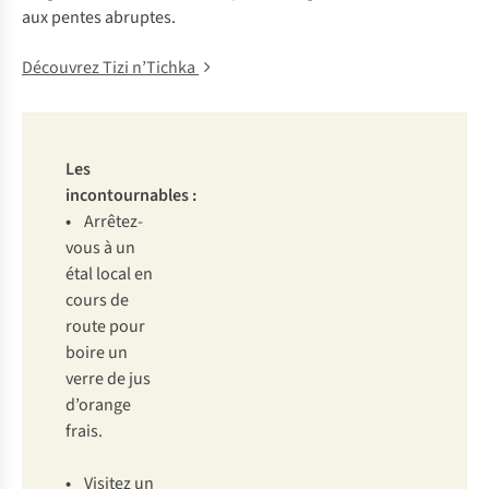
aux pentes abruptes.
Découvrez Tizi n’Tichka
Les
incontournables :
•
Arrêtez-
vous à un
étal local en
cours de
route pour
boire un
verre de jus
d’orange
frais.
•
Visitez un