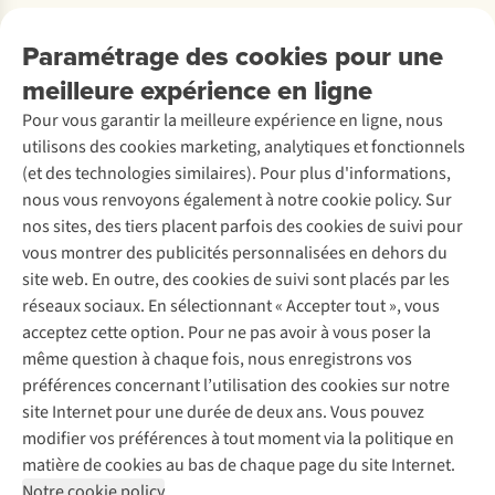
Payer
Travailler chez A.S.Adventure
Nos services
Livraison
Explore More
Paramétrage des cookies pour une
Retourner
Entreprise responsable
Location / Location sports d’hiver
meilleure expérience en ligne
Rétractation d'une commande
Découvrez
À propos d’Ayacucho
Seconde-main
Entretien & réparations
Pour vous garantir la meilleure expérience en ligne, nous
Nos magasins
Entretien de ski
A.S.Magazine
Garantie
utilisons des cookies marketing, analytiques et fonctionnels
À propos d’A.S.Adventure
Service de lavage
Explore Camp
Contactez-nous
(et des technologies similaires). Pour plus d'informations,
Déclaration d'accessibilité
Entretien de chaussures
Gear Check
nous vous renvoyons également à notre cookie policy. Sur
Réparation de chaussures
Expertise & conseils
nos sites, des tiers placent parfois des cookies de suivi pour
Abonnez-vous à la newsletter
Réparation de vêtements
vous montrer des publicités personnalisées en dehors du
Retouches
site web. En outre, des cookies de suivi sont placés par les
Pour les entreprises
Suivez-nous
réseaux sociaux. En sélectionnant « Accepter tout », vous
acceptez cette option. Pour ne pas avoir à vous poser la
même question à chaque fois, nous enregistrons vos
préférences concernant l’utilisation des cookies sur notre
site Internet pour une durée de deux ans. Vous pouvez
modifier vos préférences à tout moment via la politique en
Mentions légales
Politique de confidentialité
matière de cookies au bas de chaque page du site Internet.
Conditions générales
Cookie Policy
Notre cookie policy