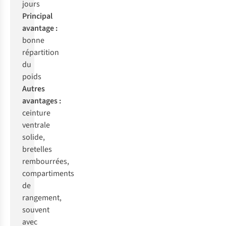
j
ours
Pri
ncipal
av
antage
:
b
onne
rép
artition
du
p
oids
Au
tres
ava
ntages
:
ce
inture
ve
ntrale
so
lide,
bre
telles
remb
ourrées,
comp
artiments
de
ran
gement,
so
uvent
a
vec