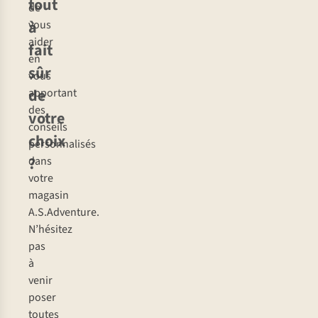
tout
de
à
vous
aider
fait
en
sûr
vous
de
apportant
des
votre
conseils
choix
personnalisés
?
dans
votre
magasin
A.S.Adventure.
N’hésitez
pas
à
venir
poser
toutes