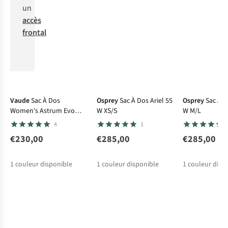
un
accès
frontal
Vaude
Sac À Dos
Osprey
Sac À Dos Ariel 55
Osprey
Sac À D
Women's Astrum Evo
W XS/S
W M/L
55+10
4
1
€230,00
€285,00
€285,00
1
couleur disponible
1
couleur disponible
1
couleur disp