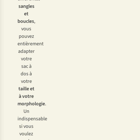
d
eux
sangles
chi
ffres,
et
p
ar
boucles
,
ex
emple
vous
55:15
pouvez
•
entièrement
U
tile
adapter
p
our
votre
tra
nsporter
sac à
du
dos à
ma
tériel
votre
ou
taille et
d
es
à votre
af
faires
morphologie
.
suppl
émentaires
Un
indispensable
si vous
voulez