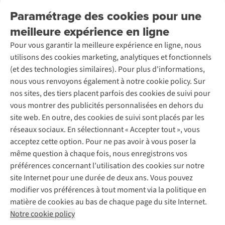
Nos services
Livraison
Explore More
Paramétrage des cookies pour une
Retourner
Entreprise responsable
Location / Location sports d’hiver
meilleure expérience en ligne
Rétractation d'une commande
Découvrez
À propos d’Ayacucho
Seconde-main
Entretien & réparations
Pour vous garantir la meilleure expérience en ligne, nous
Nos magasins
Entretien de ski
A.S.Magazine
Garantie
utilisons des cookies marketing, analytiques et fonctionnels
À propos d’A.S.Adventure
Service de lavage
Explore Camp
Contactez-nous
(et des technologies similaires). Pour plus d'informations,
Déclaration d'accessibilité
Entretien de chaussures
Gear Check
nous vous renvoyons également à notre cookie policy. Sur
Réparation de chaussures
Expertise & conseils
nos sites, des tiers placent parfois des cookies de suivi pour
Abonnez-vous à la newsletter
Réparation de vêtements
vous montrer des publicités personnalisées en dehors du
Retouches
site web. En outre, des cookies de suivi sont placés par les
Pour les entreprises
Suivez-nous
réseaux sociaux. En sélectionnant « Accepter tout », vous
acceptez cette option. Pour ne pas avoir à vous poser la
même question à chaque fois, nous enregistrons vos
préférences concernant l’utilisation des cookies sur notre
site Internet pour une durée de deux ans. Vous pouvez
modifier vos préférences à tout moment via la politique en
Mentions légales
Politique de confidentialité
matière de cookies au bas de chaque page du site Internet.
Conditions générales
Cookie Policy
Notre cookie policy