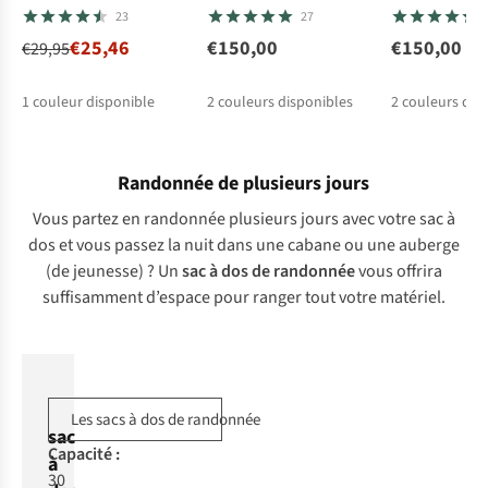
23
27
€25,46
€150,00
€150,00
€29,95
1
couleur disponible
2
couleurs disponibles
2
couleurs dis
Randonnée de plusieurs jours
Vous partez en randonnée plusieurs jours avec votre sac à
dos et vous passez la nuit dans une cabane ou une auberge
(de jeunesse) ? Un
sac à dos de randonnée
vous offrira
suffisamment d’espace pour ranger tout votre matériel.
Les sacs à dos de randonnée
sac
Ca
pacité
:
à
30