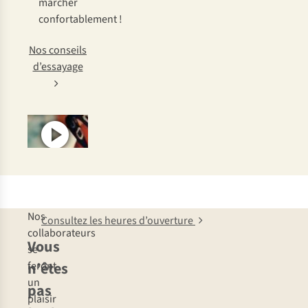
marcher
confortablement !
Nos conseils
d’essayage
Nos
Consultez les heures d’ouverture
collaborateurs
Vous
se
n’êtes
feront
un
pas
plaisir