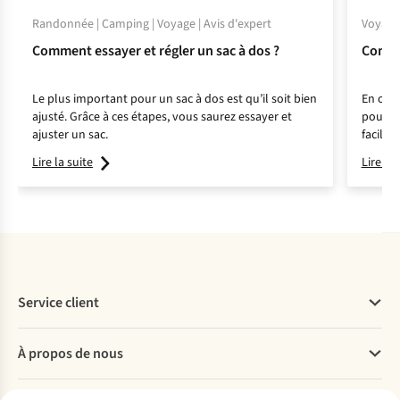
Randonnée | Camping | Voyage | Avis d'expert
Voyage 
Comment essayer et régler un sac à dos ?
Commen
Le plus important pour un sac à dos est qu’il soit bien
En orga
ajusté. Grâce à ces étapes, vous saurez essayer et
pouvez 
ajuster un sac.
facilem
l’art d
Lire la suite
Lire la 
Service client
Questions fréquentes
À propos de nous
Commander
Payer
Travailler chez A.S.Adventure