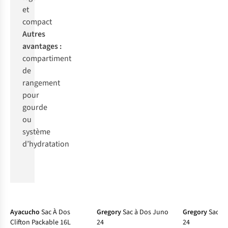
et
co
mpact
Au
tres
ava
ntages
:
comp
artiment
de
ran
gement
p
our
go
urde
ou
sy
stème
d’hy
dratation
-15%
Ayacucho
Sac À Dos
Gregory
Sac à Dos Juno
Gregory
Sac à 
Clifton Packable 16L
24
24