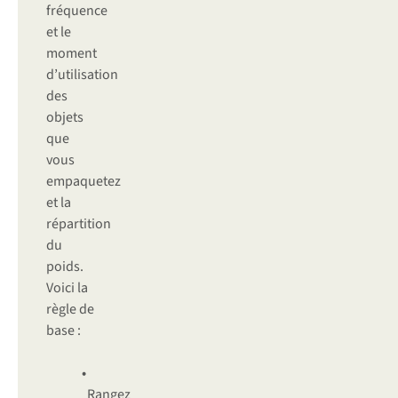
fréquence
et le
moment
d’utilisation
des
objets
que
vous
empaquetez
et la
répartition
du
poids.
Voici la
règle de
base :
•
Rangez