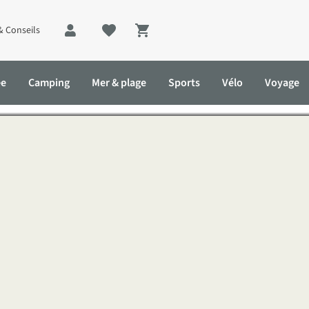
& Conseils
Shopping cart
ien faire votre sac à dos d
ée
Camping
Mer & plage
Sports
Vélo
Voyage
 de voyage ?