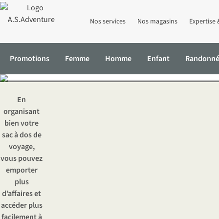
Nos services
Nos magasins
Expertise 
Comment b
Promotions
Femme
Homme
Enfant
Randonn
Accueil
Expertise & Conseils
Comment bien faire votre sac à dos
En
organisant
bien votre
sac à dos de
voyage,
vous pouvez
emporter
plus
d’affaires et
accéder plus
facilement à