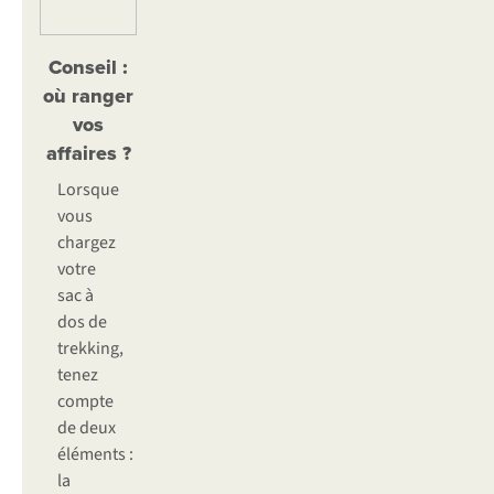
Conseil :
où ranger
vos
affaires ?
Lorsque
vous
chargez
votre
sac à
dos de
trekking,
tenez
compte
de deux
éléments :
la