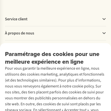
de
vie
de
Service client
votre
sac
Questions fréquentes
de
À propos de nous
Commander
couchage.
Payer
Travailler chez A.S.Adventure
Il
Nos services
Livraison
augmente
Explore More
Paramétrage des cookies pour une
Retourner
non
Entreprise responsable
Location / Location sports d’hiver
meilleure expérience en ligne
Rétractation d'une commande
Découvrez
seulement
À propos d’Ayacucho
Seconde-main
Entretien & réparations
la
Nos magasins
Pour vous garantir la meilleure expérience en ligne, nous
Entretien de ski
A.S.Magazine
Garantie
température
utilisons des cookies marketing, analytiques et fonctionnels
À propos d’A.S.Adventure
Service de lavage
Explore Camp
Contactez-nous
lorsqu'il
(et des technologies similaires). Pour plus d'informations,
Déclaration d'accessibilité
Entretien de chaussures
Gear Check
fait
nous vous renvoyons également à notre cookie policy. Sur
Réparation de chaussures
Expertise & conseils
frais,
nos sites, des tiers placent parfois des cookies de suivi pour
Abonnez-vous à la newsletter
Réparation de vêtements
mais
vous montrer des publicités personnalisées en dehors du
Retouches
prolonge
site web. En outre, des cookies de suivi sont placés par les
Pour les entreprises
Suivez-nous
aussi
réseaux sociaux. En sélectionnant « Accepter tout », vous