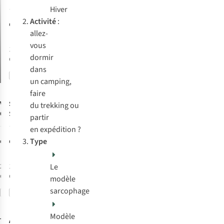
Taurus 500
Hiver
4
Activité
:
€259,95
allez-
vous
1
couleur
dormir
disponible
dans
Comparer
un camping,
faire
Vaude
Sea To Summit
Sac De
du trekking ou
Couchage
Sac De
partir
Sioux 100 Syn
Couchage
5
1
en expédition ?
Spark 7°C
€89,95
€329,95
Type
Regular
Le
2
couleurs
1
couleur
disponibles
disponible
modèle
sarcophage
Comparer
Comparer
Modèle
Tambu
Ayacucho
Sac De
Sac