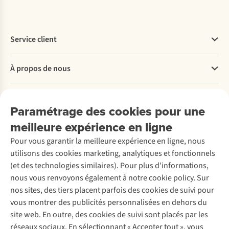
Service client
Questions fréquentes
À propos de nous
Commander
Payer
Travailler chez A.S.Adventure
Nos services
Livraison
Explore More
Paramétrage des cookies pour une
Retourner
Entreprise responsable
Location / Location sports d’hiver
meilleure expérience en ligne
Rétractation d'une commande
Découvrez
À propos d’Ayacucho
Seconde-main
Entretien & réparations
Nos magasins
Pour vous garantir la meilleure expérience en ligne, nous
Entretien de ski
A.S.Magazine
Garantie
utilisons des cookies marketing, analytiques et fonctionnels
À propos d’A.S.Adventure
Service de lavage
Explore Camp
Contactez-nous
(et des technologies similaires). Pour plus d'informations,
Déclaration d'accessibilité
Entretien de chaussures
Gear Check
nous vous renvoyons également à notre cookie policy. Sur
Réparation de chaussures
Expertise & conseils
nos sites, des tiers placent parfois des cookies de suivi pour
Abonnez-vous à la newsletter
Réparation de vêtements
vous montrer des publicités personnalisées en dehors du
Retouches
site web. En outre, des cookies de suivi sont placés par les
Pour les entreprises
Suivez-nous
réseaux sociaux. En sélectionnant « Accepter tout », vous