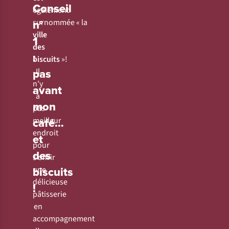
Conseil
également
n°
surnommée « la
ville
1
des
:
biscuits
»!
pas
Il
n’y
avant
a
mon
pas
café…
meilleur
endroit
et
pour
des
s’offrir
biscuits
une
délicieuse
!
pâtisserie
en
accompagnement