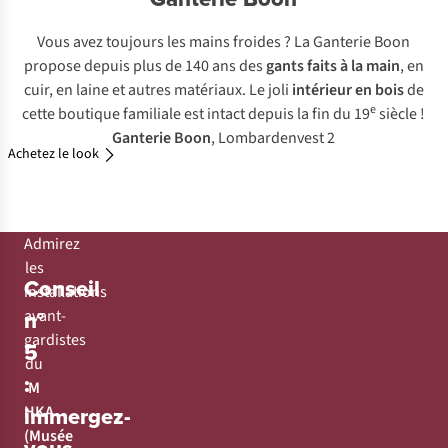
Vous avez toujours les mains froides ? La Ganterie Boon
propose depuis plus de 140 ans des
gants faits à la main
, en
cuir, en laine et autres matériaux. Le joli
intérieur en bois
de
e
cette boutique familiale est intact depuis la fin du 19
siècle !
Ganterie Boon
, Lombardenvest 2
Achetez le look
Admirez
les
Conseil
installations
n°
avant-
gardistes
5
du
:
M
immergez-
HKA
(Musée