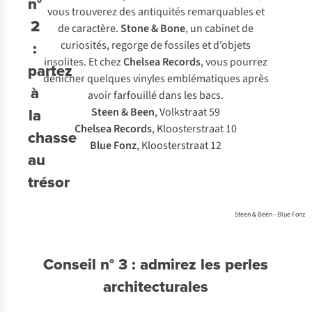
n°
vous trouverez des antiquités remarquables et
2
de caractère.
Stone & Bone
, un cabinet de
:
curiosités, regorge de fossiles et d’objets
insolites. Et chez
Chelsea Records
, vous pourrez
partez
dénicher quelques vinyles emblématiques après
à
avoir farfouillé dans les bacs.
la
Steen & Been
, Volkstraat 59
Chelsea Records
, Kloosterstraat 10
chasse
Blue Fonz
, Kloosterstraat 12
au
Achetez
trésor
le look
Steen & Been - Blue Fonz
Conseil n° 3 : admirez les perles
architecturales