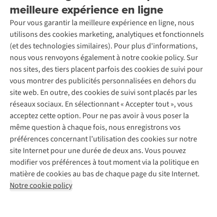
Location / Location sports d’hiver
meilleure expérience en ligne
Rétractation d'une commande
Découvrez
À propos d’Ayacucho
Seconde-main
Entretien & réparations
Pour vous garantir la meilleure expérience en ligne, nous
Nos magasins
Entretien de ski
A.S.Magazine
Garantie
utilisons des cookies marketing, analytiques et fonctionnels
À propos d’A.S.Adventure
Service de lavage
Explore Camp
Contactez-nous
(et des technologies similaires). Pour plus d'informations,
Déclaration d'accessibilité
Entretien de chaussures
Gear Check
nous vous renvoyons également à notre cookie policy. Sur
Réparation de chaussures
Expertise & conseils
nos sites, des tiers placent parfois des cookies de suivi pour
Abonnez-vous à la newsletter
Réparation de vêtements
vous montrer des publicités personnalisées en dehors du
Retouches
site web. En outre, des cookies de suivi sont placés par les
Pour les entreprises
Suivez-nous
réseaux sociaux. En sélectionnant « Accepter tout », vous
acceptez cette option. Pour ne pas avoir à vous poser la
même question à chaque fois, nous enregistrons vos
préférences concernant l’utilisation des cookies sur notre
site Internet pour une durée de deux ans. Vous pouvez
modifier vos préférences à tout moment via la politique en
Mentions légales
Politique de confidentialité
matière de cookies au bas de chaque page du site Internet.
Conditions générales
Cookie Policy
Notre cookie policy
AS Adventure France SAS,
Rue du Vieux Faubourg 14,
F-59000 Lille
team@asadventure.com
+32 (0)3 828 30 15