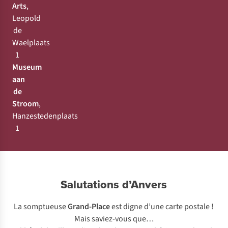
Arts
,
Leopold
de
Waelplaats
1
Museum
aan
de
Stroom
,
M
Hanzestedenplaats
1
SKA
AS
KA
Salutations d’Anvers
La somptueuse
Grand-Place
est digne d’une carte postale !
Mais saviez-vous que…