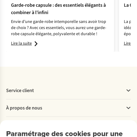
Garde-robe capsule : des essentiels élégants à
La Go
combiner à l’infini
Envie d’une garde-robe intemporelle sans avoir trop
La plus
de choix ? Avec ces essentiels, vous aurez une garde-
idéal p
robe capsule élégante, polyvalente et durable !
épousto
typique
Lire la suite
Lire la 
randonn
mènent
profond
enchant
Service client
Questions fréquentes
À propos de nous
Commander
Payer
Travailler chez A.S.Adventure
Nos services
Livraison
Explore More
Paramétrage des cookies pour une
Retourner
Entreprise responsable