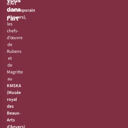
vous
d’Art
dans
Contemporain
l’art
d’Anvers)
,
les
chefs-
d’œuvre
de
Rubens
et
de
Magritte
au
KMSKA
(Musée
royal
des
Beaux-
Arts
d’Anvers)