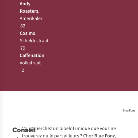
Andy
Roasters
,
Amerikalei
82
Cosimo
,
Scheldestraat
79
Caffènation
,
Volkstraat
dy
2
nation
ters
imo
Bleu Fonz
Conseil
Vous cherchez un bibelot unique que vous ne
trouverez nulle part ailleurs ? Chez
Blue Fonz
,