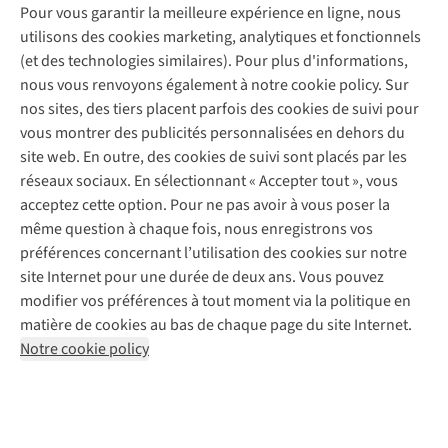
Entretien & réparations
Nos magasins
Pour vous garantir la meilleure expérience en ligne, nous
Entretien de ski
A.S.Magazine
Garantie
utilisons des cookies marketing, analytiques et fonctionnels
À propos d’A.S.Adventure
Service de lavage
Explore Camp
Contactez-nous
(et des technologies similaires). Pour plus d'informations,
Déclaration d'accessibilité
Entretien de chaussures
Gear Check
nous vous renvoyons également à notre cookie policy. Sur
Réparation de chaussures
Expertise & conseils
nos sites, des tiers placent parfois des cookies de suivi pour
Abonnez-vous à la newsletter
Réparation de vêtements
vous montrer des publicités personnalisées en dehors du
Retouches
site web. En outre, des cookies de suivi sont placés par les
Pour les entreprises
Suivez-nous
réseaux sociaux. En sélectionnant « Accepter tout », vous
acceptez cette option. Pour ne pas avoir à vous poser la
même question à chaque fois, nous enregistrons vos
préférences concernant l’utilisation des cookies sur notre
site Internet pour une durée de deux ans. Vous pouvez
modifier vos préférences à tout moment via la politique en
Mentions légales
Politique de confidentialité
matière de cookies au bas de chaque page du site Internet.
Conditions générales
Cookie Policy
Notre cookie policy
AS Adventure France SAS,
Rue du Vieux Faubourg 14,
F-59000 Lille
team@asadventure.com
+32 (0)3 828 30 15
TVA FR52.529.478.943