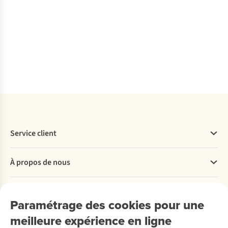
Service client
Questions fréquentes
À propos de nous
Commander
Payer
Travailler chez A.S.Adventure
Nos services
Livraison
Explore More
Paramétrage des cookies pour une
Retourner
Entreprise responsable
Location / Location sports d’hiver
meilleure expérience en ligne
Rétractation d'une commande
Découvrez
À propos d’Ayacucho
Seconde-main