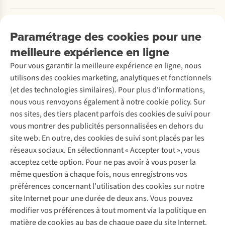
Payer
Travailler chez A.S.Adventure
Nos services
Livraison
Explore More
Paramétrage des cookies pour une
Retourner
Entreprise responsable
Location / Location sports d’hiver
meilleure expérience en ligne
Rétractation d'une commande
Découvrez
À propos d’Ayacucho
Seconde-main
Entretien & réparations
Pour vous garantir la meilleure expérience en ligne, nous
Nos magasins
Entretien de ski
A.S.Magazine
Garantie
utilisons des cookies marketing, analytiques et fonctionnels
À propos d’A.S.Adventure
Service de lavage
Explore Camp
Contactez-nous
(et des technologies similaires). Pour plus d'informations,
Déclaration d'accessibilité
Entretien de chaussures
Gear Check
nous vous renvoyons également à notre cookie policy. Sur
Réparation de chaussures
Expertise & conseils
nos sites, des tiers placent parfois des cookies de suivi pour
Abonnez-vous à la newsletter
Réparation de vêtements
vous montrer des publicités personnalisées en dehors du
Retouches
site web. En outre, des cookies de suivi sont placés par les
Pour les entreprises
Suivez-nous
réseaux sociaux. En sélectionnant « Accepter tout », vous
acceptez cette option. Pour ne pas avoir à vous poser la
même question à chaque fois, nous enregistrons vos
préférences concernant l’utilisation des cookies sur notre
site Internet pour une durée de deux ans. Vous pouvez
modifier vos préférences à tout moment via la politique en
Mentions légales
Politique de confidentialité
matière de cookies au bas de chaque page du site Internet.