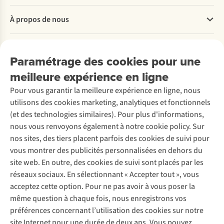
Questions fréquentes
À propos de nous
Commander
Payer
Travailler chez A.S.Adventure
Nos services
Livraison
Explore More
Paramétrage des cookies pour une
Retourner
Entreprise responsable
Location / Location sports d’hiver
meilleure expérience en ligne
Rétractation d'une commande
Découvrez
À propos d’Ayacucho
Seconde-main
Entretien & réparations
Nos magasins
Pour vous garantir la meilleure expérience en ligne, nous
Entretien de ski
A.S.Magazine
Garantie
utilisons des cookies marketing, analytiques et fonctionnels
À propos d’A.S.Adventure
Service de lavage
Explore Camp
Contactez-nous
(et des technologies similaires). Pour plus d'informations,
Déclaration d'accessibilité
Entretien de chaussures
Gear Check
nous vous renvoyons également à notre cookie policy. Sur
Réparation de chaussures
Expertise & conseils
nos sites, des tiers placent parfois des cookies de suivi pour
Abonnez-vous à la newsletter
Réparation de vêtements
vous montrer des publicités personnalisées en dehors du
Retouches
site web. En outre, des cookies de suivi sont placés par les
Pour les entreprises
Suivez-nous
réseaux sociaux. En sélectionnant « Accepter tout », vous
acceptez cette option. Pour ne pas avoir à vous poser la
même question à chaque fois, nous enregistrons vos
préférences concernant l’utilisation des cookies sur notre
site Internet pour une durée de deux ans. Vous pouvez