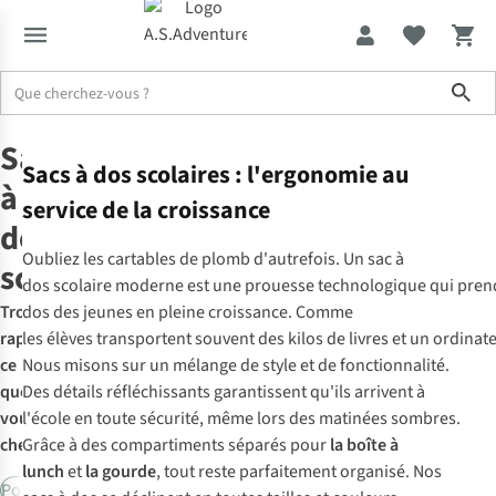
Sho
Sacs à dos
Sacs à dos scolaire
Sacs
Sacs à dos scolaires : l'ergonomie au
à
service de la croissance
dos
Oubliez les cartables de plomb d'autrefois. Un sac à
scolaire
dos scolaire moderne est une prouesse technologique qui pren
Trouvez
dos des jeunes en pleine croissance. Comme
rapidement
les élèves transportent souvent des kilos de livres et un ordinat
ce
Nous misons sur un mélange de style et de fonctionnalité.
que
Des détails réfléchissants garantissent qu'ils arrivent à
vous
l'école en toute sécurité, même lors des matinées sombres.
cherchez:
Grâce à des compartiments séparés pour
la boîte à
lunch
et
la gourde
, tout reste parfaitement organisé. Nos
Pochette pour ordinateur portable
Eastpak
Fjällräven
Herschel