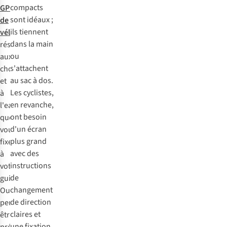
compacts
GPS
sont idéaux ;
de
ils tiennent
vélo
dans la main
résistant
ou
aux
s'attachent
chocs
au sac à dos.
et
Les cyclistes,
à
en revanche,
l'eau
ont besoin
que
d'un écran
vous
plus grand
fixez
avec des
à
instructions
votre
de
guidon.
changement
Ou
de direction
peut-
claires et
être
une fixation