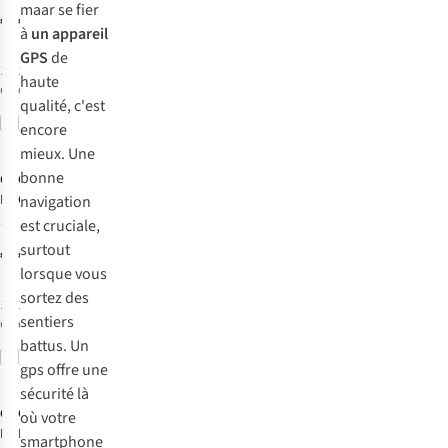
maar se fier
€234,99
€629,99
à
un appareil
GPS
de
1
couleur
1
couleur
haute
disponible
disponible
qualité, c'est
Comparer
Comparer
encore
mieux. Une
bonne
Garmin
Garmin
Gps
Gps
Edge 850
Gpsmap H1I
navigation
Plus
est cruciale,
17
surtout
€475,99
€899,99
lorsque vous
sortez des
1
couleur
1
couleur
sentiers
disponible
disponible
battus. Un
Avis
Comparer
Comparer
gps offre une
d'experts
sécurité là
Garmin
Garmin
Gps
Gps
où votre
Inreach Mini 3
Etrex Touch
smartphone