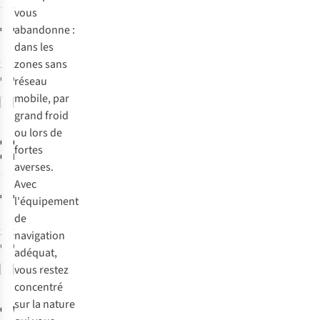
Plus
3
3
vous
€499,99
€449,99
abandonne :
dans les
zones sans
1
couleur
1
couleur
disponible
disponible
réseau
mobile, par
Comparer
Comparer
grand froid
ou lors de
Garmin
Garmin
Gps
Gps
fortes
Gpsmap H1
Edge 550
averses.
6
5
Avec
€649,99
€389,99
l'équipement
de
1
couleur
1
couleur
navigation
disponible
disponible
adéquat,
vous restez
Comparer
Comparer
concentré
sur la nature
Garmin
Wahoo Fitness
Gps