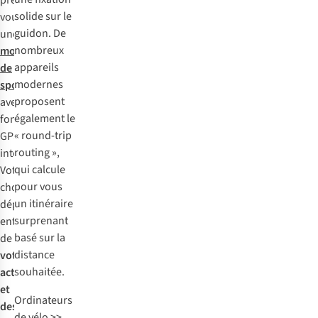
préférerez-
solide sur le
vous
guidon. De
une
nombreux
montre
appareils
de
modernes
sport
proposent
avec
également le
fonction
« round-trip
GPS
routing »,
intégrée ?
qui calcule
Votre
pour vous
choix
un itinéraire
dépend
surprenant
entièrement
basé sur la
de
distance
votre
souhaitée.
activité
et
Ordinateurs
des
de vélo >>