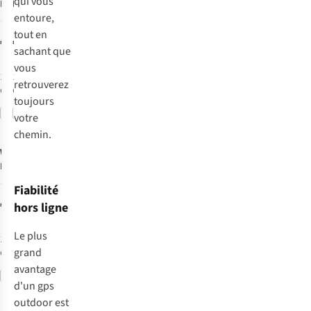
qui vous
Edge Mtb
Montre De
entoure,
Sport Elemnt
1
4
Bolt 3 Gps
tout en
€369,99
€279,99
Cycling
sachant que
Computer
vous
1
couleur
1
couleur
retrouverez
disponible
disponible
toujours
Comparer
Comparer
votre
chemin.
Wahoo Fitness
Elemnt Roam 3
Gps Cycling
3
Fiabilité
Computer
€379,99
hors ligne
Le plus
1
couleur
grand
disponible
avantage
Comparer
d'un gps
outdoor est