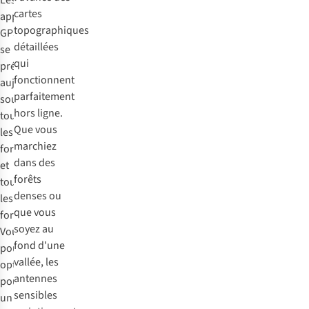
Les
cartes
appareils
topographiques
GPS
détaillées
se
qui
présentent
fonctionnent
aujourd'hui
parfaitement
sous
hors ligne.
toutes
Que vous
les
marchiez
formes
dans des
et
forêts
tous
denses ou
les
que vous
formats.
soyez au
Vous
fond d'une
pouvez
vallée, les
opter
antennes
pour
sensibles
un