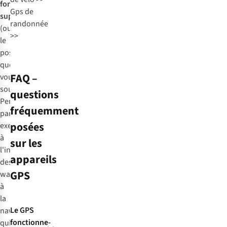
fonctionnalités
Gps de
supplémentaires
randonnée
(outre
>>
le
positionnement)
que
FAQ –
vous
souhaitez.
questions
Pensez,
fréquemment
par
posées
exemple,
à
sur les
l'indication
appareils
des
GPS
waypoints,
à
la
Le GPS
navigation
fonctionne-
qui