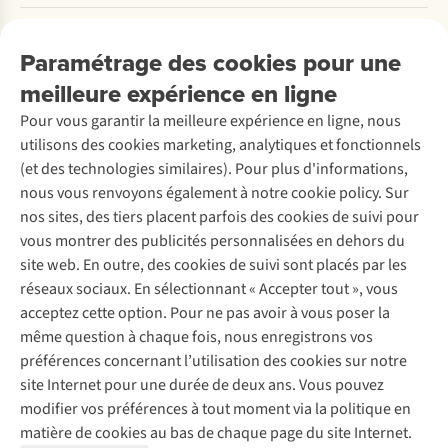
Payer
Travailler chez A.S.Adventure
Nos services
Livraison
Explore More
Paramétrage des cookies pour une
Retourner
Entreprise responsable
Location / Location sports d’hiver
meilleure expérience en ligne
Rétractation d'une commande
Découvrez
À propos d’Ayacucho
Seconde-main
Entretien & réparations
Pour vous garantir la meilleure expérience en ligne, nous
Nos magasins
Entretien de ski
A.S.Magazine
Garantie
utilisons des cookies marketing, analytiques et fonctionnels
À propos d’A.S.Adventure
Service de lavage
Explore Camp
Contactez-nous
(et des technologies similaires). Pour plus d'informations,
Déclaration d'accessibilité
Entretien de chaussures
Gear Check
nous vous renvoyons également à notre cookie policy. Sur
Réparation de chaussures
Expertise & conseils
nos sites, des tiers placent parfois des cookies de suivi pour
Abonnez-vous à la newsletter
Réparation de vêtements
vous montrer des publicités personnalisées en dehors du
Retouches
site web. En outre, des cookies de suivi sont placés par les
Pour les entreprises
Suivez-nous
réseaux sociaux. En sélectionnant « Accepter tout », vous
acceptez cette option. Pour ne pas avoir à vous poser la
même question à chaque fois, nous enregistrons vos
préférences concernant l’utilisation des cookies sur notre
site Internet pour une durée de deux ans. Vous pouvez
modifier vos préférences à tout moment via la politique en
Mentions légales
Politique de confidentialité
matière de cookies au bas de chaque page du site Internet.
Conditions générales
Cookie Policy