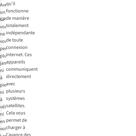
qu'il
Avec
fonctionne
un
de manière
GPS
,
totalement
vous
indépendante
ne
de toute
vous
connexion
perdrez
Internet. Ces
plus
appareils
jamais
communiquent
ni
directement
à
avec
pied,
plusieurs
ni
systèmes
à
satellites.
vélo,
Cela vous
ni
permet de
en
charger à
voiture.
l'avance des