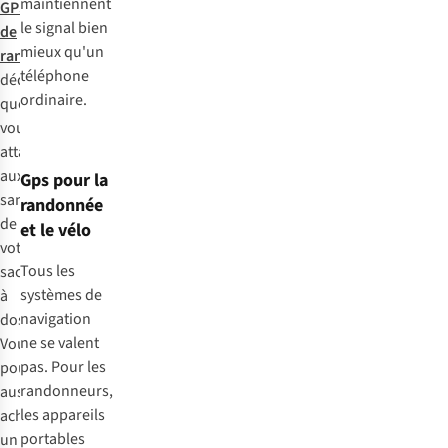
maintiennent
GPS
le signal bien
de
mieux qu'un
randonnée
téléphone
dédié
ordinaire.
que
vous
attachez
aux
Gps pour la
sangles
randonnée
de
et le vélo
votre
Tous les
sac
systèmes de
à
navigation
dos.
ne se valent
Vous
pas. Pour les
pouvez
randonneurs,
aussi
les appareils
acheter
portables
un