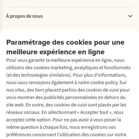
glisser
un
Questions fréquentes
À propos de nous
doigt,
Commander
c’est
Payer
Travailler chez A.S.Adventure
parfait !
Nos services
Livraison
Explore More
Levez
Paramétrage des cookies pour une
Retourner
Entreprise responsable
Location / Location sports d’hiver
les
meilleure expérience en ligne
Rétractation d'une commande
Découvrez
À propos d’Ayacucho
bras
Seconde-main
Entretien & réparations
Nos magasins
Pour vous garantir la meilleure expérience en ligne, nous
au-
Entretien de ski
A.S.Magazine
Garantie
utilisons des cookies marketing, analytiques et fonctionnels
À propos d’A.S.Adventure
dessus
Service de lavage
Explore Camp
Contactez-nous
(et des technologies similaires). Pour plus d'informations,
Déclaration d'accessibilité
de
Entretien de chaussures
Gear Check
nous vous renvoyons également à notre cookie policy. Sur
la
Réparation de chaussures
Expertise & conseils
nos sites, des tiers placent parfois des cookies de suivi pour
tête
Abonnez-vous à la newsletter
Réparation de vêtements
vous montrer des publicités personnalisées en dehors du
pour
Retouches
site web. En outre, des cookies de suivi sont placés par les
vérifier
Pour les entreprises
Suivez-nous
réseaux sociaux. En sélectionnant « Accepter tout », vous
si
acceptez cette option. Pour ne pas avoir à vous poser la
la
même question à chaque fois, nous enregistrons vos
bande
préférences concernant l’utilisation des cookies sur notre
élastique