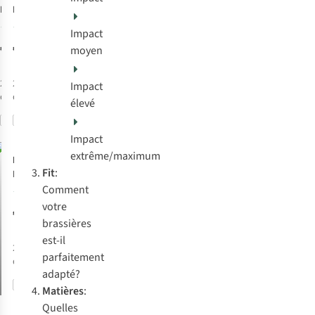
Brassière High
Brassière High
Support
Support
2
3
Impact
Sportsbra E-
Sportsbra D-
€69,95
€69,95
moyen
Cup
Cup
2
couleurs
2
couleurs
Impact
disponibles
disponibles
élevé
Comparer
Comparer
Impact
extrême/maximum
Röhnisch
Fit
:
Brassière High
Support
Comment
4
Sportsbra C-
votre
€69,95
Cup
brassières
est-il
2
couleurs
parfaitement
disponibles
adapté?
Comparer
Matières
:
Quelles