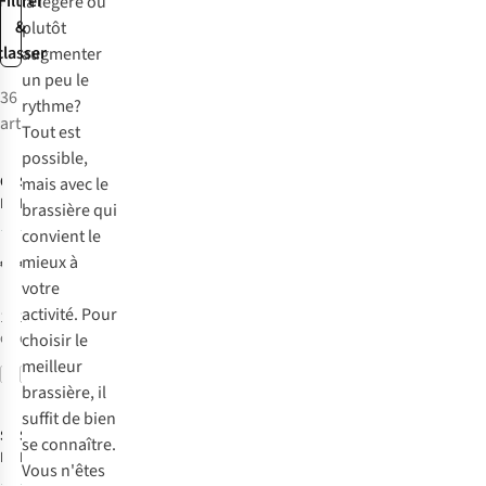
Filtrer
la légère ou
&
plutôt
classer
augmenter
un peu le
36
rythme?
articles
Tout est
possible,
Only Play
Stronger
mais avec le
Brassière
Brassière
brassière qui
Onpmille-2
Signature
1
1
convient le
Aop Sports Bra
mieux à
€29,99
€49,00
votre
activité. Pour
1
couleur
1
couleur
disponible
disponible
choisir le
meilleur
Comparer
Comparer
brassière, il
suffit de bien
Stronger
Stronger
se connaître.
Brassière
Brassière
Vous n'êtes
Signature
Signature