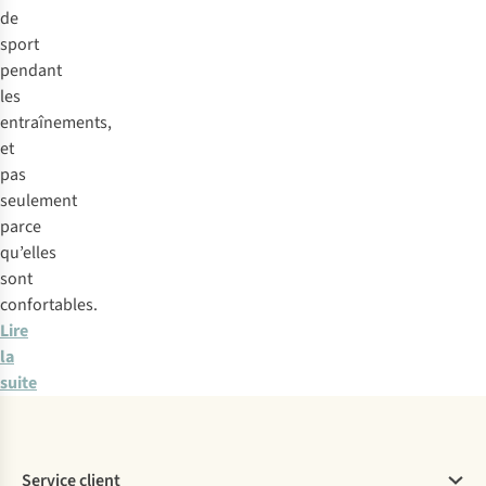
que
de
vous
vous
sport
essayez
sentirez
pendant
la
si
les
brassière.
votre
entraînements,
La
poitrine
et
bande
est
pas
élastique
suffisamment
seulement
de
soutenue.
parce
votre
qu’elles
brassière
sont
doit
confortables.
être
Lire
suffisamment
la
ajustée
.
suite
Si
vous
pouvez
y
Service client