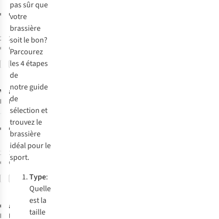
2
2
pas sûr que
Square Neck
Square Neck
€59,00
€59,00
votre
brassière
2
couleurs
2
couleurs
soit le bon?
disponibles
disponibles
Parcourez
les 4 étapes
Comparer
Comparer
de
notre
guide
Venice Beach
adidas
de
Brassière
Brassière Opt
sélection
et
Oakley
Ess Zip Ms
1
trouvez le
€39,99
€45,00
brassière
idéal pour le
1
couleur
1
couleur
sport.
disponible
disponible
Type
:
Comparer
Comparer
Quelle
est la
Only Play
adidas
taille
Brassière
Brassière Opt