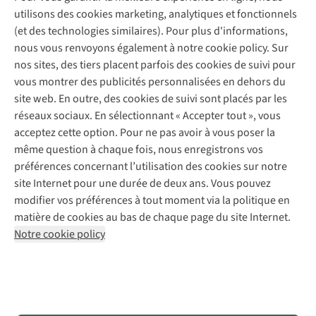
Entretien de ski
A.S.Magazine
Garantie
utilisons des cookies marketing, analytiques et fonctionnels
À propos d’A.S.Adventure
Service de lavage
Explore Camp
Contactez-nous
(et des technologies similaires). Pour plus d'informations,
Déclaration d'accessibilité
Entretien de chaussures
Gear Check
nous vous renvoyons également à notre cookie policy. Sur
Réparation de chaussures
Expertise & conseils
nos sites, des tiers placent parfois des cookies de suivi pour
Abonnez-vous à la newsletter
Réparation de vêtements
vous montrer des publicités personnalisées en dehors du
Retouches
site web. En outre, des cookies de suivi sont placés par les
Pour les entreprises
Suivez-nous
réseaux sociaux. En sélectionnant « Accepter tout », vous
acceptez cette option. Pour ne pas avoir à vous poser la
même question à chaque fois, nous enregistrons vos
préférences concernant l’utilisation des cookies sur notre
site Internet pour une durée de deux ans. Vous pouvez
modifier vos préférences à tout moment via la politique en
Mentions légales
Politique de confidentialité
matière de cookies au bas de chaque page du site Internet.
Conditions générales
Cookie Policy
Notre cookie policy
AS Adventure France SAS,
Rue du Vieux Faubourg 14,
F-59000 Lille
team@asadventure.com
+32 (0)3 828 30 15
TVA FR52.529.478.943