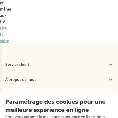
et
même
aux
UV.
Lire
la
suite
Service client
Questions fréquentes
À propos de nous
Commander
Payer
Travailler chez A.S.Adventure
Nos services
Livraison
Explore More
Paramétrage des cookies pour une
Retourner
Entreprise responsable
Location / Location sports d’hiver
meilleure expérience en ligne
Rétractation d'une commande
Découvrez
À propos d’Ayacucho
Seconde-main
Entretien & réparations
Nos magasins
Pour vous garantir la meilleure expérience en ligne, nous