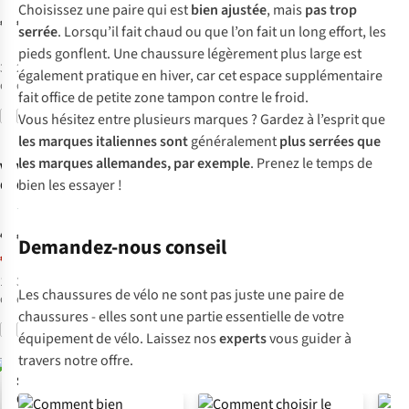
Choisissez une paire qui est
bien ajustée
, mais
pas trop
Gravity
€130,00
€180,00
serrée
. Lorsqu’il fait chaud ou que l’on fait un long effort, les
pieds gonflent. Une chaussure légèrement plus large est
3
couleurs
2
couleurs
également pratique en hiver, car cet espace supplémentaire
disponibles
disponibles
fait office de petite zone tampon contre le froid.
Comparer
Comparer
Vous hésitez entre plusieurs marques ? Gardez à l’esprit que
-50%
les marques italiennes sont
généralement
plus serrées que
les marques allemandes, par exemple
. Prenez le temps de
Vaude
Vaude
bien les essayer !
Chaussures De
Chaussures De
Vélo Tvl Pavei
Vélo Am Moab
1
II Stx
Gravity
€170,00
€130,00
Demandez-nous conseil
€85,00
1
couleur
3
couleurs
Les chaussures de vélo ne sont pas juste une paire de
disponible
disponibles
chaussures - elles sont une partie essentielle de votre
Comparer
Comparer
%
équipement de vélo. Laissez nos
experts
vous guider à
Gore-Tex
travers notre offre.
Sidi
Chaussures De