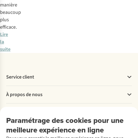
manière
beaucoup
plus
efficace.
Lire
la
suite
Service client
Questions fréquentes
À propos de nous
Commander
Payer
Travailler chez A.S.Adventure
Nos services
Livraison
Explore More
Paramétrage des cookies pour une
Retourner
Entreprise responsable
Location / Location sports d’hiver
meilleure expérience en ligne
Rétractation d'une commande
Découvrez
À propos d’Ayacucho
Seconde-main
Entretien & réparations