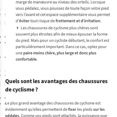
marge de manœuvre au niveau des orteils. Lorsque
vous pédalez, vous poussez de toute façon votre pied
2
couleurs
1
couleur
disponibles
disponible
vers l’avant et cet espace supplémentaire vous permet
d’
éviter
tout risque de
frottement et d’irritation
.
Comparer
Comparer
Les chaussures de cyclisme plus chères sont
souvent plus étroites afin de mieux épouser la forme
Vaude
Vaude
du pied. Mais pour un cycliste débutant, le confort est
Chaussures De
Chaussures De
particulièrement important. Dans ce cas, optez pour
Vélo Women's
Vélo Women's
une
paire moins chère, plus large et donc plus
Am Moab
Am Moab
€130,00
€130,00
Gravity
Gravity
confortable
.
2
couleurs
2
couleurs
disponibles
disponibles
Quels sont les avantages des chaussures
Comparer
Comparer
de cyclisme ?
Vaude
Vaude
Le plus grand avantage des chaussures de cyclisme est
Chaussures De
Chaussures De
évidemment qu’elles permettent de
fixer
les pieds
sur les
Vélo Men's Tvl
Vélo Tvl Asfalt
1
Pavei 2.0
Dualflex Winter
pédales
. Comme vos pieds sont attachés, la puissance que