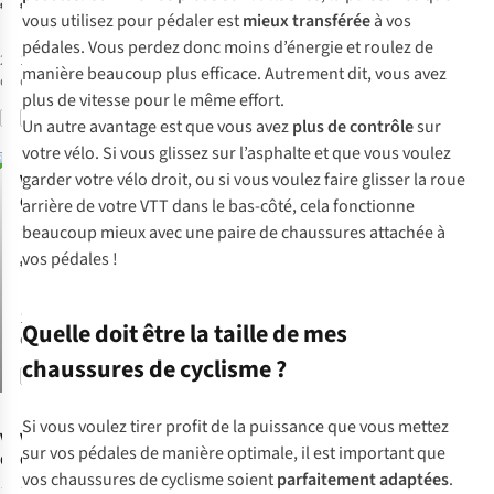
€130,00
€220,00
Stx
vous utilisez pour pédaler est
mieux transférée
à vos
pédales. Vous perdez donc moins d’énergie et roulez de
2
couleurs
1
couleur
manière beaucoup plus efficace. Autrement dit, vous avez
disponibles
disponible
plus de vitesse pour le même effort.
Comparer
Comparer
Un autre avantage est que vous avez
plus de contrôle
sur
votre vélo. Si vous glissez sur l’asphalte et que vous voulez
garder votre vélo droit, ou si vous voulez faire glisser la roue
Vaude
Chaussures De
arrière de votre VTT dans le bas-côté, cela fonctionne
Vélo All Round
beaucoup mieux avec une paire de chaussures attachée à
1
AM Moab Tech
vos pédales !
€170,00
1
couleur
Quelle doit être la taille de mes
disponible
chaussures de cyclisme ?
Comparer
Si vous voulez tirer profit de la puissance que vous mettez
Vaude
Vaude
sur vos pédales de manière optimale, il est important que
Chaussures De
Chaussures De
vos chaussures de cyclisme soient
parfaitement adaptées
.
Vélo Am Moab
Vélo Tvl Skoj
1
2