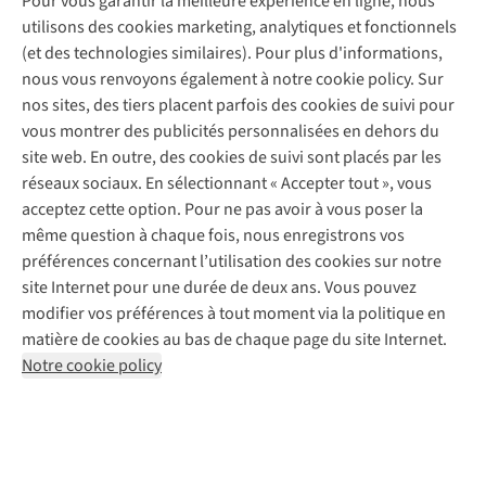
Pour vous garantir la meilleure expérience en ligne, nous
Nos magasins
Entretien de ski
A.S.Magazine
Garantie
utilisons des cookies marketing, analytiques et fonctionnels
À propos d’A.S.Adventure
Service de lavage
Explore Camp
Contactez-nous
(et des technologies similaires). Pour plus d'informations,
Déclaration d'accessibilité
Entretien de chaussures
Gear Check
nous vous renvoyons également à notre cookie policy. Sur
Réparation de chaussures
Expertise & conseils
nos sites, des tiers placent parfois des cookies de suivi pour
Abonnez-vous à la newsletter
Réparation de vêtements
vous montrer des publicités personnalisées en dehors du
Retouches
site web. En outre, des cookies de suivi sont placés par les
Pour les entreprises
Suivez-nous
réseaux sociaux. En sélectionnant « Accepter tout », vous
acceptez cette option. Pour ne pas avoir à vous poser la
même question à chaque fois, nous enregistrons vos
préférences concernant l’utilisation des cookies sur notre
site Internet pour une durée de deux ans. Vous pouvez
modifier vos préférences à tout moment via la politique en
Mentions légales
Politique de confidentialité
matière de cookies au bas de chaque page du site Internet.
Conditions générales
Cookie Policy
Notre cookie policy
AS Adventure France SAS,
Rue du Vieux Faubourg 14,
F-59000 Lille
team@asadventure.com
+32 (0)3 828 30 15
TVA FR52.529.478.943