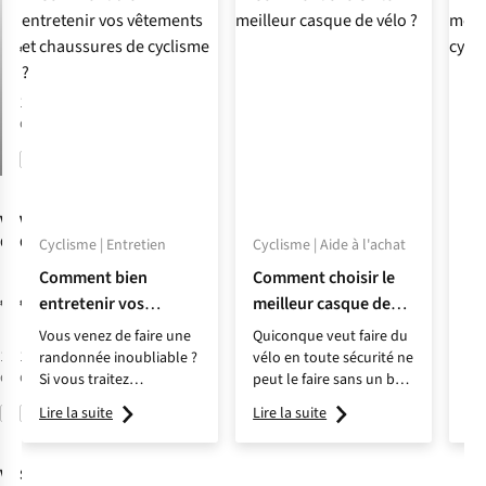
Vélo Hiemx
€269,00
1
couleur
disponible
Comparer
Vaude
Vaude
Chaussures De
Chaussures De
Cyclisme | Entretien
Cyclisme | Aide à l'achat
Cyc
Vélo Moab Pro
Vélo Moab
Comment bien
Comment choisir le
Co
Tech
Tech II
€180,00
€170,00
entretenir vos
meilleur casque de
me
vêtements et
vélo ?
cy
Vous venez de faire une
Quiconque veut faire du
En
chaussures de
1
couleur
1
couleur
randonnée inoubliable ?
vélo en toute sécurité ne
ré
disponible
disponible
Si vous traitez
peut le faire sans un bon
de
cyclisme ?
correctement votre
casque sur la tête. Notre
dé
Lire la suite
Lire la suite
Lir
Comparer
Comparer
tenue de cyclisme, vous
expert Olivier Kebers
dom
pourrez encore en
vous indique les points
tr
profiter pendant de très
auxquels être attentif
ou
Vaude
Sidi