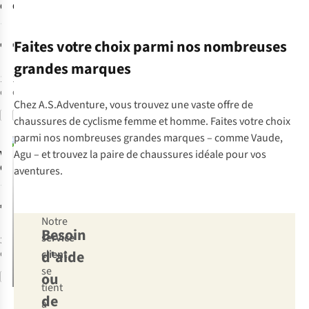
nombreux kilomètres !
lors de l’achat d’un
co
Chaussures De
Chaussures De
casque de vélo.
no
Vélo Am Moab
Vélo Nubes
1
sou
Mid Stx II
Road Wp
do
Faites votre choix parmi nos nombreuses
€210,00
€179,00
po
grandes marques
de
1
couleur
1
couleur
Av
disponible
disponible
ch
Chez A.S.Adventure, vous trouvez une vaste offre de
cu
Comparer
Comparer
chaussures de cyclisme
femme
et
homme
. Faites votre choix
ép
parmi nos nombreuses grandes marques – comme
Vaude
,
ph
in
Agu
– et trouvez la paire de chaussures idéale pour vos
Vaude
aux
Chaussures De
aventures.
lor
Vélo Am Moab
1
cu
Gravity
€130,00
vou
Notre
cho
Besoin
service
3
couleurs
d'aide
client
disponibles
se
ou
Comparer
tient
de
à