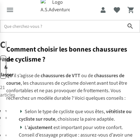
Sho
Vêtements de cyclisme
Chaussures de cyclisme
Chaussures
Comment choisir les bonnes chaussures
de cyclisme ?
Filtrer
&
classer
Qu’il s’agisse de
chaussures de VTT
ou de
chaussures de
course
, les chaussures de cyclisme doivent avant tout être
21
confortables et ne pas provoquer de frottements. Vous
articles
recherchez un modèle durable ? Voici quelques conseils :
Selon le type de cycliste que vous êtes,
vététiste ou
Vaude
Vaude
Chaussures De
Chaussures De
cycliste sur route
, choisissez la paire adaptée.
Vélo Tvl Skoj
Vélo All Round
2
L’
ajustement
est important pour votre confort.
AM Tsali Mid
Conseil d’essayage pratique : assurez-vous d’avoir une
€169,95
€220,00
STX