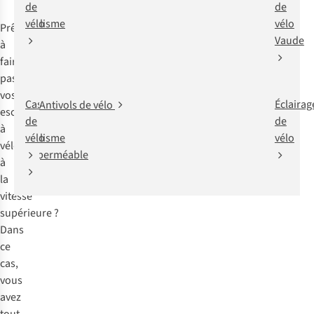
de
de
de
cyclisme
vélo
vélo
Prêt(e)
Vaude
à
faire
passer
vos
Pantalon
Casques
Éclairag
Antivols de vélo
escapades
de
de
de
à
cyclisme
vélo
vélo
vélo
imperméable
à
la
vitesse
supérieure ?
Dans
ce
cas,
vous
avez