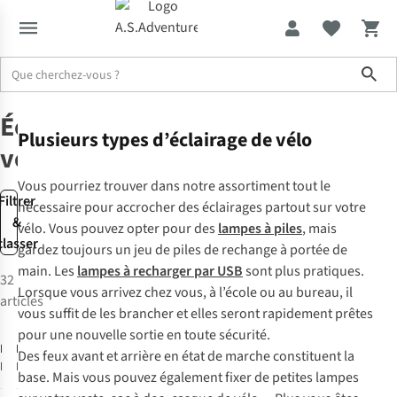
Sho
Vélo
Accessoires de vélo
Éclairage
Plusieurs types d’éclairage de vélo
vélo
Vous pourriez trouver dans notre assortiment tout le
Filtrer
nécessaire pour accrocher des éclairages partout sur votre
&
vélo. Vous pouvez opter pour des
lampes à piles
, mais
classer
gardez toujours un jeu de piles de rechange à portée de
main. Les
lampes à recharger par USB
sont plus pratiques.
32
Lorsque vous arrivez chez vous, à l’école ou au bureau, il
articles
vous suffit de les brancher et elles seront rapidement prêtes
pour une nouvelle sortie en toute sécurité.
IKZI Light
Lezyne
Des feux avant et arrière en état de marche constituent la
Eclairage Vélo
Eclairage Vélo
base. Mais vous pouvez également fixer de petites lampes
Elastic Strap
Laser Drive
29
5