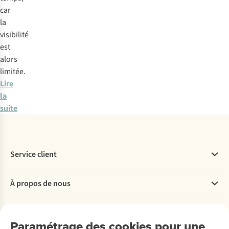
car
la
visibilité
est
alors
limitée.
Lire
la
suite
Service client
Questions fréquentes
À propos de nous
Commander
Payer
Travailler chez A.S.Adventure
Nos services
Livraison
Explore More
Paramétrage des cookies pour une
Retourner