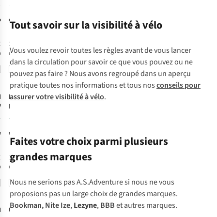
Recharg. Ultra
500Xl / Ktv
6
17
Bright Bike
Drive+ Pair
€29,99
€64,95
Tout savoir sur la visibilité à vélo
Light Rear
1
couleur
1
couleur
Vous voulez revoir toutes les règles avant de vous lancer
disponible
disponible
dans la circulation pour savoir ce que vous pouvez ou ne
Comparer
Comparer
pouvez pas faire ? Nous avons regroupé dans un aperçu
pratique toutes nos informations et tous nos
conseils pour
assurer votre visibilité à vélo
.
Knog
Lezyne
Eclairage
Vélo Plus
Eclairage Vélo
Twinpack
Led Ktv Drive
12
9
Front
€39,99
€25,95
Faites votre choix parmi plusieurs
grandes marques
1
couleur
1
couleur
disponible
disponible
Nous ne serions pas A.S.Adventure si nous ne vous
Comparer
Comparer
proposions pas un large choix de grandes marques.
Bookman
,
Nite Ize
,
Lezyne
,
BBB
et autres marques.
Lezyne
UrbanProof