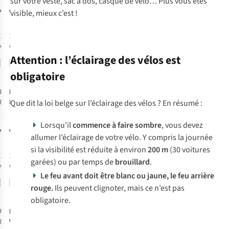
sur votre veste, sac à dos, casque de vélo… Plus vous êtes
Stripties - Tech 2
€4,95
€64,95
visible, mieux c’est !
LED
1
couleur
1
couleur
disponible
disponible
Attention : l’éclairage des vélos est
Avis
Comparer
Comparer
d'experts
obligatoire
Lezyne
Lezyne
Éclairage Vélo
Éclairage Vélo
Que dit la loi belge sur l’éclairage des vélos ? En résumé :
Macro Drive
Micro Drive Pro
2
5
1400+ Front
1000+ Front
Lorsqu’il
commence à faire sombre
, vous devez
€99,95
€79,95
allumer l’éclairage de votre vélo. Y compris la journée
si la visibilité est réduite à environ
200 m
(30 voitures
1
couleur
1
couleur
garées) ou par temps de
brouillard
.
disponible
disponible
Le feu avant doit être blanc ou jaune, le feu arrière
Comparer
Comparer
rouge.
Ils peuvent clignoter, mais ce n’est pas
obligatoire.
UrbanProof
Lezyne
Éclairage
Éclairage Vélo
Vélo Hecto Drive