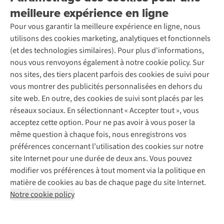
Entreprise responsable
Location / Location sports d’hiver
meilleure expérience en ligne
Rétractation d'une commande
Découvrez
À propos d’Ayacucho
Seconde-main
Entretien & réparations
Nos magasins
Pour vous garantir la meilleure expérience en ligne, nous
Entretien de ski
A.S.Magazine
Garantie
utilisons des cookies marketing, analytiques et fonctionnels
À propos d’A.S.Adventure
Service de lavage
Explore Camp
Contactez-nous
(et des technologies similaires). Pour plus d'informations,
Déclaration d'accessibilité
Entretien de chaussures
Gear Check
nous vous renvoyons également à notre cookie policy. Sur
Réparation de chaussures
Expertise & conseils
nos sites, des tiers placent parfois des cookies de suivi pour
Abonnez-vous à la newsletter
Réparation de vêtements
vous montrer des publicités personnalisées en dehors du
Retouches
site web. En outre, des cookies de suivi sont placés par les
Pour les entreprises
Suivez-nous
réseaux sociaux. En sélectionnant « Accepter tout », vous
acceptez cette option. Pour ne pas avoir à vous poser la
même question à chaque fois, nous enregistrons vos
préférences concernant l’utilisation des cookies sur notre
site Internet pour une durée de deux ans. Vous pouvez
modifier vos préférences à tout moment via la politique en
Mentions légales
Politique de confidentialité
matière de cookies au bas de chaque page du site Internet.
Conditions générales
Cookie Policy
Notre cookie policy
AS Adventure France SAS,
Rue du Vieux Faubourg 14,
F-59000 Lille
team@asadventure.com
+32 (0)3 828 30 15