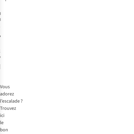
Edelrid
Mousqueton
Pure Straight
12
€9,50
1
couleur
disponible
Comparer
Vous
adorez
l’escalade ?
Trouvez
ici
le
bon