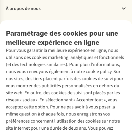
Questions fréquentes
À propos de nous
Commander
Payer
Travailler chez A.S.Adventure
Nos services
Livraison
Explore More
Paramétrage des cookies pour une
Retourner
Entreprise responsable
Location / Location sports d’hiver
meilleure expérience en ligne
Rétractation d'une commande
Découvrez
À propos d’Ayacucho
Seconde-main
Entretien & réparations
Pour vous garantir la meilleure expérience en ligne, nous
Nos magasins
Entretien de ski
A.S.Magazine
Garantie
utilisons des cookies marketing, analytiques et fonctionnels
À propos d’A.S.Adventure
Service de lavage
Explore Camp
Contactez-nous
(et des technologies similaires). Pour plus d'informations,
Déclaration d'accessibilité
Entretien de chaussures
Gear Check
nous vous renvoyons également à notre cookie policy. Sur
Réparation de chaussures
Expertise & conseils
nos sites, des tiers placent parfois des cookies de suivi pour
Abonnez-vous à la newsletter
Réparation de vêtements
vous montrer des publicités personnalisées en dehors du
Retouches
site web. En outre, des cookies de suivi sont placés par les
Pour les entreprises
Suivez-nous
réseaux sociaux. En sélectionnant « Accepter tout », vous
acceptez cette option. Pour ne pas avoir à vous poser la
même question à chaque fois, nous enregistrons vos
préférences concernant l’utilisation des cookies sur notre
site Internet pour une durée de deux ans. Vous pouvez