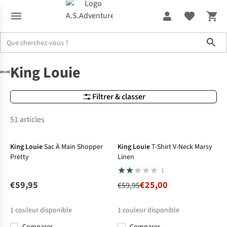
Sho
Marques
King Louie
King Louie
Filtrer & classer
51 articles
-58%
King Louie
Sac À Main Shopper
King Louie
T-Shirt V-Neck Marsy
Pretty
Linen
1
€59,95
€25,00
€59,95
1
couleur disponible
1
couleur disponible