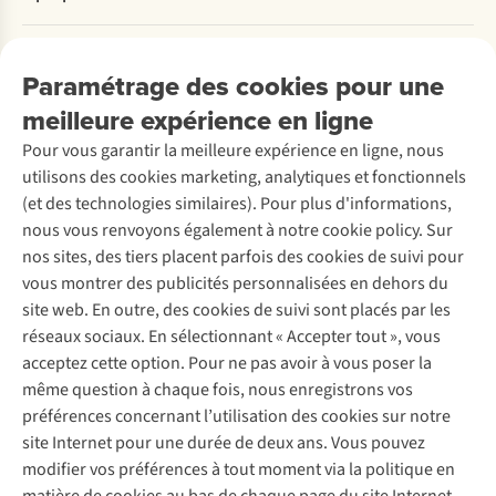
Commander
Payer
Travailler chez A.S.Adventure
Nos services
Livraison
Explore More
Paramétrage des cookies pour une
Retourner
Entreprise responsable
Location / Location sports d’hiver
meilleure expérience en ligne
Rétractation d'une commande
Découvrez
À propos d’Ayacucho
Seconde-main
Entretien & réparations
Nos magasins
Pour vous garantir la meilleure expérience en ligne, nous
Entretien de ski
A.S.Magazine
Garantie
utilisons des cookies marketing, analytiques et fonctionnels
À propos d’A.S.Adventure
Service de lavage
Explore Camp
Contactez-nous
(et des technologies similaires). Pour plus d'informations,
Déclaration d'accessibilité
Entretien de chaussures
Gear Check
nous vous renvoyons également à notre cookie policy. Sur
Réparation de chaussures
Expertise & conseils
nos sites, des tiers placent parfois des cookies de suivi pour
Abonnez-vous à la newsletter
Réparation de vêtements
vous montrer des publicités personnalisées en dehors du
Retouches
site web. En outre, des cookies de suivi sont placés par les
Pour les entreprises
Suivez-nous
réseaux sociaux. En sélectionnant « Accepter tout », vous
acceptez cette option. Pour ne pas avoir à vous poser la
même question à chaque fois, nous enregistrons vos
préférences concernant l’utilisation des cookies sur notre
site Internet pour une durée de deux ans. Vous pouvez
modifier vos préférences à tout moment via la politique en
Mentions légales
Politique de confidentialité