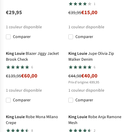
1
€29,95
€15,00
€39,95
1
couleur disponible
1
couleur disponible
Comparer
Comparer
-57%
-11%
King Louie
Blazer Jiggy Jacket
King Louie
Jupe Olivia Zip
Brook Check
Walker Denim
6
6
€60,00
€40,00
€139,95
€44,98
Prix d'origine: €89,95
1
couleur disponible
1
couleur disponible
Comparer
Comparer
-59%
-17%
King Louie
Robe Mona Milano
King Louie
Robe Anja Ramone
Crepe
Mesh
8
2