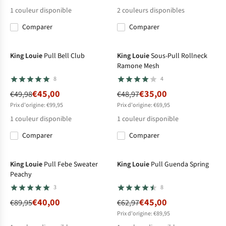
1
couleur disponible
2
couleurs disponibles
Comparer
Comparer
%
%
-10%
-29%
King Louie
Pull Bell Club
King Louie
Sous-Pull Rollneck
Ramone Mesh
8
4
€45,00
€35,00
€49,98
€48,97
Prix d'origine: €99,95
Prix d'origine: €69,95
1
couleur disponible
1
couleur disponible
Comparer
Comparer
-56%
-29%
King Louie
Pull Febe Sweater
King Louie
Pull Guenda Spring
Peachy
3
8
€40,00
€45,00
€89,95
€62,97
Prix d'origine: €89,95