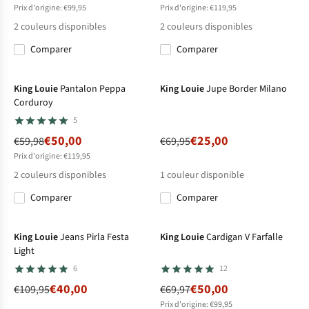
Prix d'origine: €99,95
Prix d'origine: €119,95
2
couleurs disponibles
2
couleurs disponibles
Comparer
Comparer
%
%
%
%
-17%
-64%
King Louie
Pantalon Peppa
King Louie
Jupe Border Milano
Corduroy
5
€50,00
€25,00
€59,98
€69,95
Prix d'origine: €119,95
2
couleurs disponibles
1
couleur disponible
Comparer
Comparer
%
%
-64%
-29%
King Louie
Jeans Pirla Festa
King Louie
Cardigan V Farfalle
Light
6
12
€40,00
€50,00
€109,95
€69,97
Prix d'origine: €99,95