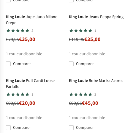
Comparer
Comparer
-56%
-71%
King Louie
Jupe Juno Milano
King Louie
Jeans Peppa Spring
Crepe
2
1
€35,00
€35,00
€79,95
€119,95
1
couleur disponible
1
couleur disponible
Comparer
Comparer
-80%
-55%
King Louie
Pull Cardi Loose
King Louie
Robe Marika Azores
Farfalle
1
2
€20,00
€45,00
€99,95
€99,95
1
couleur disponible
1
couleur disponible
Comparer
Comparer
-75%
-56%