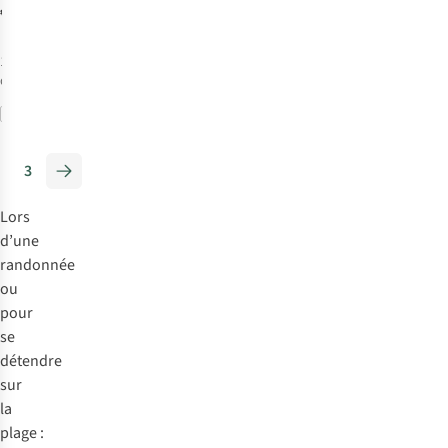
€54,95
1
couleur
disponible
Comparer
3
Lors
d’une
randonnée
ou
pour
se
détendre
sur
la
plage :