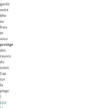
garde
votre
tête
au
frais
et
vous
protège
des
rayons
du
soleil.
Cap
sur
la
plage
!
Lire