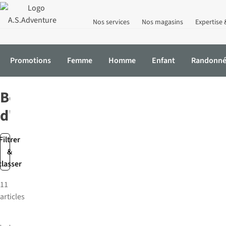
Nos services
Nos magasins
Expertise 
Promotions
Femme
Homme
Enfant
Randonn
Accueil
Équipement
Accessoires de voyage
Bouchons d'oreill
Bouchons
d'oreilles
Filtrer
&
classer
11
articles
Alpine
Alpine
Alpin
Alpin