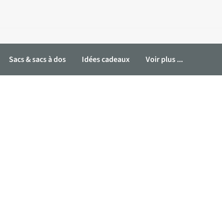
Sacs & sacs à dos
Idées cadeaux
Voir plus ...