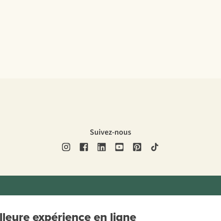
Suivez-nous
ons légales
Politique de confidentialité
Conditions générales
Cookie 
leure expérience en ligne