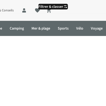
Filtrer & classer
& Conseils
Shopping cart
ée
Camping
Mer & plage
Sports
Vélo
Voyage
es