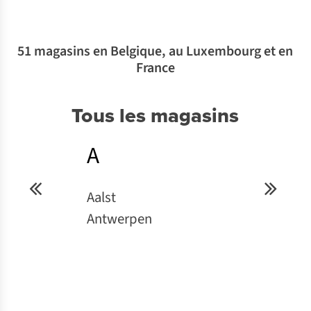
51 magasins en Belgique, au Luxembourg et en
France
Tous les magasins
A
B
Aalst
Bordeau
Antwerpen
Brugge 
Brugge S
Brussel