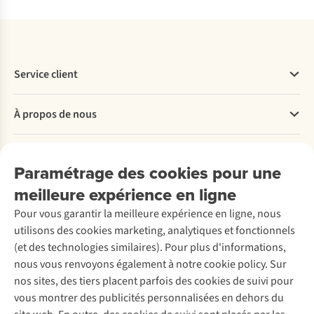
Service client
Questions fréquentes
À propos de nous
Commander
Payer
Travailler chez A.S.Adventure
Nos services
Livraison
Explore More
Paramétrage des cookies pour une
Retourner
Entreprise responsable
Location / Location sports d’hiver
meilleure expérience en ligne
Rétractation d'une commande
Découvrez
À propos d’Ayacucho
Seconde-main
Entretien & réparations
Pour vous garantir la meilleure expérience en ligne, nous
Nos magasins
Entretien de ski
A.S.Magazine
Garantie
utilisons des cookies marketing, analytiques et fonctionnels
À propos d’A.S.Adventure
Service de lavage
Explore Camp
Contactez-nous
(et des technologies similaires). Pour plus d'informations,
Déclaration d'accessibilité
Entretien de chaussures
Gear Check
nous vous renvoyons également à notre cookie policy. Sur
Réparation de chaussures
Expertise & conseils
nos sites, des tiers placent parfois des cookies de suivi pour
Abonnez-vous à la newsletter
Réparation de vêtements
vous montrer des publicités personnalisées en dehors du
Retouches