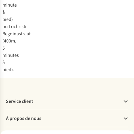
minute
à
pied)
ou Lochristi
Begoinastraat
(400m,
5
minutes
à
pied).
Service client
Questions fréquentes
À propos de nous
Commander
Payer
Travailler chez A.S.Adventure