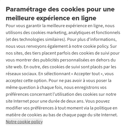
Nos services
Livraison
Explore More
Paramétrage des cookies pour une
Retourner
Entreprise responsable
Location / Location sports d’hiver
meilleure expérience en ligne
Rétractation d'une commande
Découvrez
À propos d’Ayacucho
Seconde-main
Entretien & réparations
Pour vous garantir la meilleure expérience en ligne, nous
Nos magasins
Entretien de ski
A.S.Magazine
Garantie
utilisons des cookies marketing, analytiques et fonctionnels
À propos d’A.S.Adventure
Service de lavage
Explore Camp
Contactez-nous
(et des technologies similaires). Pour plus d'informations,
Déclaration d'accessibilité
Entretien de chaussures
Gear Check
nous vous renvoyons également à notre cookie policy. Sur
Réparation de chaussures
Expertise & conseils
nos sites, des tiers placent parfois des cookies de suivi pour
Abonnez-vous à la newsletter
Réparation de vêtements
vous montrer des publicités personnalisées en dehors du
Retouches
site web. En outre, des cookies de suivi sont placés par les
Pour les entreprises
Suivez-nous
réseaux sociaux. En sélectionnant « Accepter tout », vous
acceptez cette option. Pour ne pas avoir à vous poser la
même question à chaque fois, nous enregistrons vos
préférences concernant l’utilisation des cookies sur notre
site Internet pour une durée de deux ans. Vous pouvez
modifier vos préférences à tout moment via la politique en
Mentions légales
Politique de confidentialité
matière de cookies au bas de chaque page du site Internet.
Conditions générales
Cookie Policy
Notre cookie policy