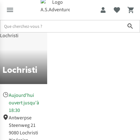
Sho
Magasins
Lochristi
Lochristi
Aujourd'hui
ouvert jusqu'à
18:30
Antwerpse
Steenweg 21
9080 Lochristi