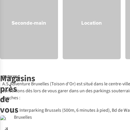
Seconde-main
Location
Magasins
PARKING
A.S.Adventure Bruxelles (Toison d'Or) est situé dans le centre-vill
près
conseillons dès lors de vous garer dans un des parkings souterrai
de
proches :
vous
Interparking Brussels (500m, 6 minutes à pied), Bd de Wa
Bruxelles
EN