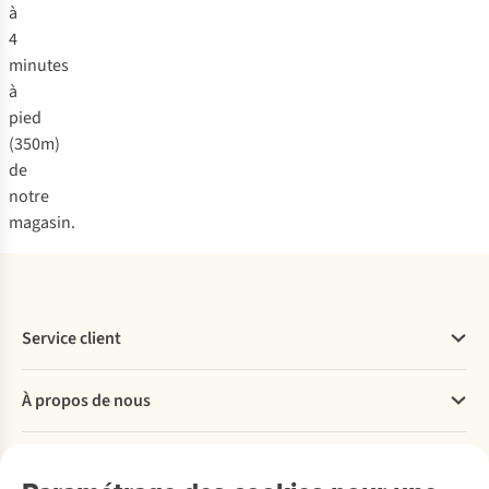
à
4
minutes
à
pied
(350m)
de
notre
magasin.
Service client
Questions fréquentes
À propos de nous
Commander
Payer
Travailler chez A.S.Adventure
Nos services
Livraison
Explore More