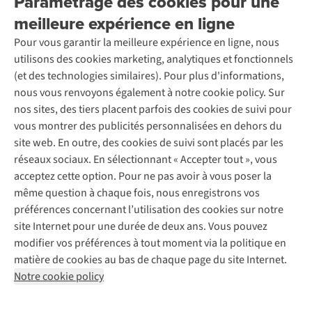
Paramétrage des cookies pour une
Retourner
Entreprise responsable
Location / Location sports d’hiver
meilleure expérience en ligne
Rétractation d'une commande
Découvrez
À propos d’Ayacucho
Seconde-main
Entretien & réparations
Pour vous garantir la meilleure expérience en ligne, nous
Nos magasins
Entretien de ski
A.S.Magazine
Garantie
utilisons des cookies marketing, analytiques et fonctionnels
À propos d’A.S.Adventure
Service de lavage
Explore Camp
Contactez-nous
(et des technologies similaires). Pour plus d'informations,
Déclaration d'accessibilité
Entretien de chaussures
Gear Check
nous vous renvoyons également à notre cookie policy. Sur
Réparation de chaussures
Expertise & conseils
nos sites, des tiers placent parfois des cookies de suivi pour
Abonnez-vous à la newsletter
Réparation de vêtements
vous montrer des publicités personnalisées en dehors du
Retouches
site web. En outre, des cookies de suivi sont placés par les
Pour les entreprises
Suivez-nous
réseaux sociaux. En sélectionnant « Accepter tout », vous
acceptez cette option. Pour ne pas avoir à vous poser la
même question à chaque fois, nous enregistrons vos
préférences concernant l’utilisation des cookies sur notre
site Internet pour une durée de deux ans. Vous pouvez
modifier vos préférences à tout moment via la politique en
Mentions légales
Politique de confidentialité
matière de cookies au bas de chaque page du site Internet.
Conditions générales
Cookie Policy
Notre cookie policy
AS Adventure France SAS,
Rue du Vieux Faubourg 14,
F-59000 Lille