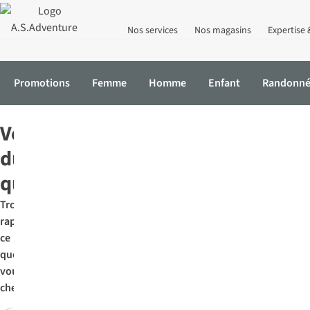
Nos services
Nos magasins
Expertise 
Promotions
Femme
Homme
Enfant
Randonn
Accueil
Vélo
Activités
Vélo du quotidien
Vélo
du
quotidien
Trouvez
rapidement
ce
que
vous
cherchez: