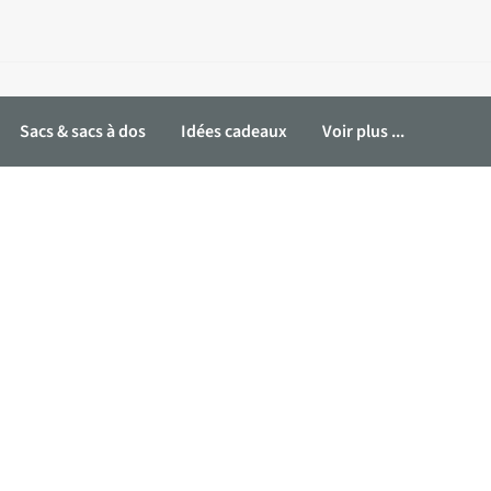
Sacs & sacs à dos
Idées cadeaux
Voir plus ...