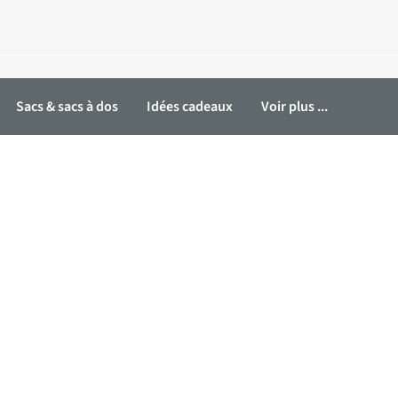
Sacs & sacs à dos
Idées cadeaux
Voir plus ...