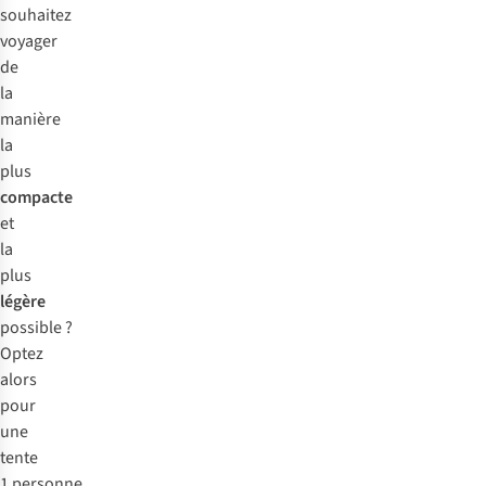
souhaitez
voyager
de
la
manière
la
plus
compacte
et
la
plus
légère
possible ?
Optez
alors
pour
une
tente
1 personne