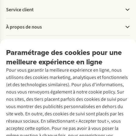
Service client
Questions fréquentes
À propos de nous
Commander
Payer
Travailler chez A.S.Adventure
Nos services
Livraison
Explore More
Paramétrage des cookies pour une
Retourner
Entreprise responsable
Location / Location sports d’hiver
meilleure expérience en ligne
Rétractation d'une commande
Découvrez
À propos d’Ayacucho
Seconde-main
Entretien & réparations
Pour vous garantir la meilleure expérience en ligne, nous
Nos magasins
Entretien de ski
A.S.Magazine
Garantie
utilisons des cookies marketing, analytiques et fonctionnels
À propos d’A.S.Adventure
Service de lavage
Explore Camp
Contactez-nous
(et des technologies similaires). Pour plus d'informations,
Déclaration d'accessibilité
Entretien de chaussures
Gear Check
nous vous renvoyons également à notre cookie policy. Sur
Réparation de chaussures
Expertise & conseils
nos sites, des tiers placent parfois des cookies de suivi pour
Abonnez-vous à la newsletter
Réparation de vêtements
vous montrer des publicités personnalisées en dehors du
Retouches
site web. En outre, des cookies de suivi sont placés par les
Pour les entreprises
Suivez-nous
réseaux sociaux. En sélectionnant « Accepter tout », vous
acceptez cette option. Pour ne pas avoir à vous poser la
même question à chaque fois, nous enregistrons vos