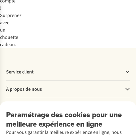
compte
!
Surprenez
avec
un
chouette
cadeau.
Service client
Questions fréquentes
À propos de nous
Commander
Payer
Travailler chez A.S.Adventure
Nos services
Livraison
Explore More
Paramétrage des cookies pour une
Retourner
Entreprise responsable
Location / Location sports d’hiver
meilleure expérience en ligne
Rétractation d'une commande
Découvrez
À propos d’Ayacucho
Seconde-main
Entretien & réparations
Nos magasins
Pour vous garantir la meilleure expérience en ligne, nous
Entretien de ski