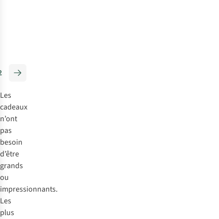
1
couleur
1
couleur
disponible
disponible
Comparer
Comparer
2
Les
cadeaux
n’ont
pas
besoin
d’être
grands
ou
impressionnants.
Les
plus