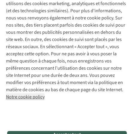
A.S.Magazine
Garantie
utilisons des cookies marketing, analytiques et fonctionnels
À propos d’A.S.Adventure
Service de lavage
Explore Camp
Contactez-nous
(et des technologies similaires). Pour plus d'informations,
Déclaration d'accessibilité
Entretien de chaussures
Gear Check
nous vous renvoyons également à notre cookie policy. Sur
Réparation de chaussures
Expertise & conseils
nos sites, des tiers placent parfois des cookies de suivi pour
Abonnez-vous à la newsletter
Réparation de vêtements
vous montrer des publicités personnalisées en dehors du
Retouches
site web. En outre, des cookies de suivi sont placés par les
Pour les entreprises
Suivez-nous
réseaux sociaux. En sélectionnant « Accepter tout », vous
acceptez cette option. Pour ne pas avoir à vous poser la
même question à chaque fois, nous enregistrons vos
préférences concernant l’utilisation des cookies sur notre
site Internet pour une durée de deux ans. Vous pouvez
modifier vos préférences à tout moment via la politique en
Mentions légales
Politique de confidentialité
matière de cookies au bas de chaque page du site Internet.
Conditions générales
Cookie Policy
Notre cookie policy
AS Adventure France SAS,
Rue du Vieux Faubourg 14,
F-59000 Lille
team@asadventure.com
+32 (0)3 828 30 15
TVA FR52.529.478.943