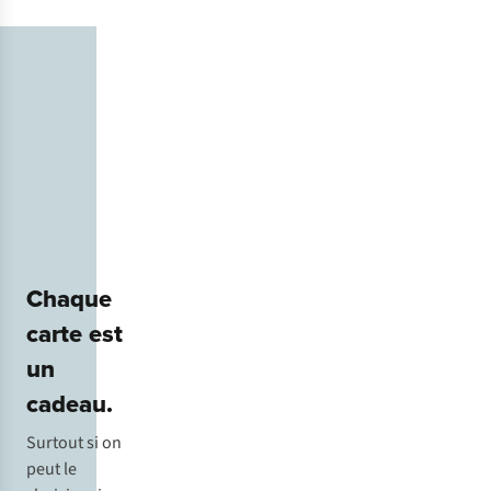
Chaque
carte est
un
cadeau.
Surtout si on
peut le