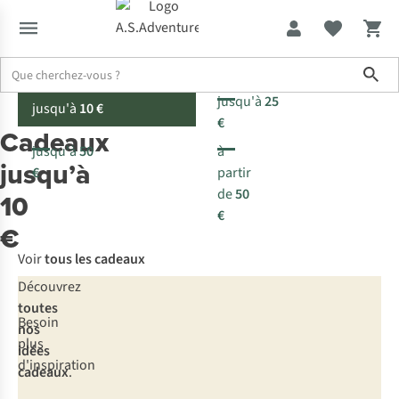
Sho
jusqu'à
25
jusqu'à
10 €
€
Cadeaux
jusqu'à
50
à
jusqu’à
€
partir
de
50
10
€
€
Voir
tous les cadeaux
Trouvez
Découvrez
rapidement
toutes
Besoin
ce
nos
plus
que
idées
d'inspiration
vous
cadeaux
.
cherchez: